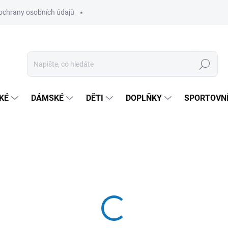
ochrany osobních údajů
Hledat
KÉ
DÁMSKÉ
DĚTI
DOPLŇKY
SPORTOVNÍ