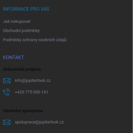
t
í
INFORMACE PRO VÁS
Jak nakupovat
Obchodní podmínky
Podmínky ochrany osobních údajů
KONTAKT
Zákaznická podpora
info
@
jupiterlook.cz
+420 775 090 161
Obchodní spolupráce
spoluprace
@
jupiterlook.cz