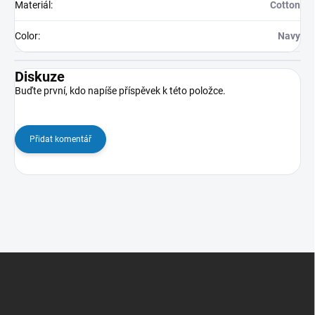
Materiál
:
Cotton
Color
:
Navy
Diskuze
Buďte první, kdo napíše příspěvek k této položce.
Přidat komentář
Z
á
p
a