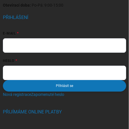
Otevírací doba:
Po-Pá: 9:00-15:00
PŘIHLÁŠENÍ
E-MAIL
HESLO
Přihlásit se
Nová registrace
Zapomenuté heslo
PŘIJÍMÁME ONLINE PLATBY