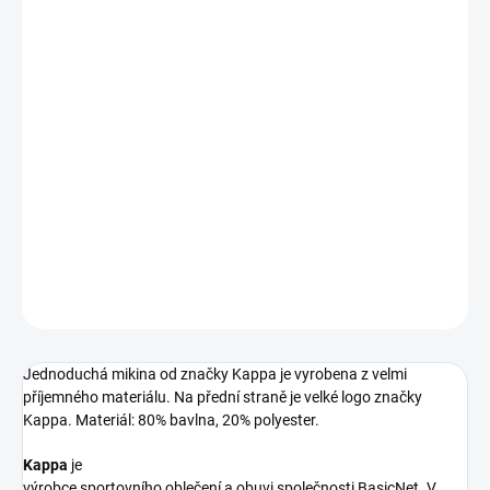
MŮŽEME
DORUČIT DO:
14.8.2026
−
+
Přidat do košíku
Jednoduchá pánská mikina značky Kappa.
DETAILNÍ INFORMACE
ZEPTAT SE
Jednoduchá mikina od značky Kappa je vyrobena z velmi
příjemného materiálu. Na přední straně je velké logo značky
Kappa. Materiál: 80% bavlna, 20% polyester.
Kappa
je
výrobce
sportovního
oblečení
a
obuvi
společnosti
BasicNet
. V