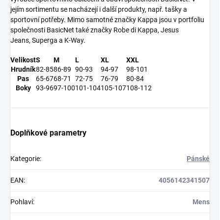
jejím
sortimentu
se nacházejí i další produkty, např. tašky a
sportovní potřeby. Mimo samotné značky Kappa jsou v portfoliu
společnosti BasicNet také značky
Robe di Kappa
,
Jesus
Jeans
,
Superga
a
K-Way
.
Velikost
S
M
L
XL
XXL
Hrudník
82-85
86-89
90-93
94-97
98-101
Pas
65-67
68-71
72-75
76-79
80-84
Boky
93-96
97-100
101-104
105-107
108-112
Doplňkové parametry
Kategorie
:
Pánské
EAN
:
4056142341507
Pohlaví
:
Mens