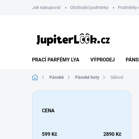
Přejít
Jak nakupovat
Obchodní podmínky
Podmínky 
na
obsah
PRACÍ PARFÉMY LYA
VÝPRODEJ
PÁNS
Domů
Pánské
Pánské boty
Sálové
P
o
s
CENA
t
r
a
n
599
Kč
2890
Kč