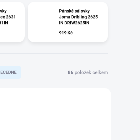
vky
Pánské sálovky
lex 2631
Joma Dribling 2625
31IN
IN DRIW2625IN
919 Kč
86
položek celkem
BECEDNĚ
1011_37
2401070U-1110_36