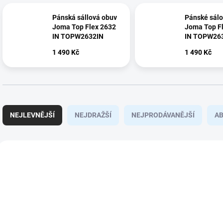
Pánská sállová obuv
Pánské sálo
Joma Top Flex 2632
Joma Top F
IN TOPW2632IN
IN TOPW26
1 490 Kč
1 490 Kč
Ř
a
NEJLEVNĚJŠÍ
NEJDRAŽŠÍ
NEJPRODÁVANĚJŠÍ
A
z
e
n
V
í
ý
VÝPRODEJ
145164/47
2401070U-
p
p
r
i
o
s
d
p
u
r
k
o