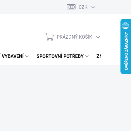
CZK
PRÁZDNÝ KOŠÍK
NÁKUPNÍ
KOŠÍK
 VYBAVENÍ
SPORTOVNÍ POTŘEBY
ZNAČKY