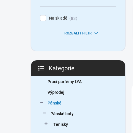
n
í
p
Na skladě
83
a
n
ROZBALIT FILTR
e
l
Kategorie
Přeskočit
kategorie
Prací parfémy LYA
Výprodej
Pánské
Pánské boty
Tenisky