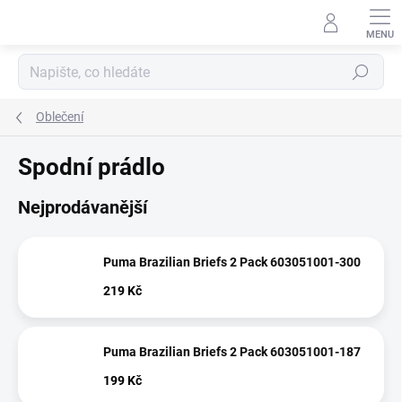
Přejít
na
obsah
Hledat
Oblečení
Spodní prádlo
Nejprodávanější
Puma Brazilian Briefs 2 Pack 603051001-300
219 Kč
Puma Brazilian Briefs 2 Pack 603051001-187
199 Kč