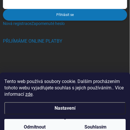
Přihlásit se
Nová registrace
Zapomenuté heslo
PŘIJÍMÁME ONLINE PLATBY
BLOG
Tento web používá soubory cookie. Dalším procházením
tohoto webu vyjadřujete souhlas s jejich používáním.. Více
Crocs, proč se svět zamiloval do těchto bot a proč je MUSÍTE mít
informací
zde
.
také?
Nastavení
Copyright 2026
Jupiterlook.cz
. Všechna práva vyhrazena.
Odmítnout
Souhlasím