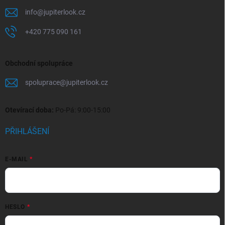
info
@
jupiterlook.cz
+420 775 090 161
Obchodní spolupráce
spoluprace
@
jupiterlook.cz
Otevírací doba:
Po-Pá: 9:00-15:00
PŘIHLÁŠENÍ
E-MAIL
HESLO