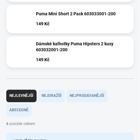
Puma Mini Short 2 Pack 603033001-200
149 Kč
Dámské kalhotky Puma Hipsters 2 kusy
603032001-200
149 Kč
Ř
a
NEJLEVNĚJŠÍ
NEJDRAŽŠÍ
NEJPRODÁVANĚJŠÍ
z
e
ABECEDNĚ
n
í
6
položek celkem
p
r