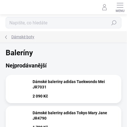
Přejít
na
obsah
Hledat
Dámské boty
Baleríny
Nejprodávanější
Dámské baleríny adidas Taekwondo Mei
JR7031
2 090 Kč
Dámské baleríny adidas Tokyo Mary Jane
JR4790