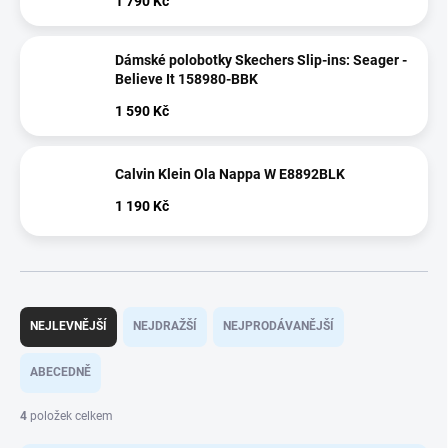
1 790 Kč
Dámské polobotky Skechers Slip-ins: Seager -
Believe It 158980-BBK
1 590 Kč
Calvin Klein Ola Nappa W E8892BLK
1 190 Kč
Ř
a
NEJLEVNĚJŠÍ
NEJDRAŽŠÍ
NEJPRODÁVANĚJŠÍ
z
e
ABECEDNĚ
n
í
4
položek celkem
p