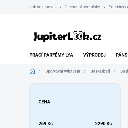
Přejít
Jak nakupovat
Obchodní podmínky
Podmínky 
na
obsah
PRACÍ PARFÉMY LYA
VÝPRODEJ
PÁNS
Domů
Sportovní vybavení
Basketball
Bas
P
o
s
CENA
t
r
a
n
269
Kč
2290
Kč