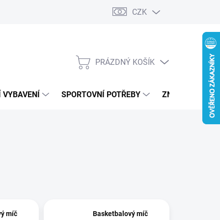
CZK
PRÁZDNÝ KOŠÍK
NÁKUPNÍ
KOŠÍK
 VYBAVENÍ
SPORTOVNÍ POTŘEBY
ZNAČKY
ý míč
Basketbalový míč