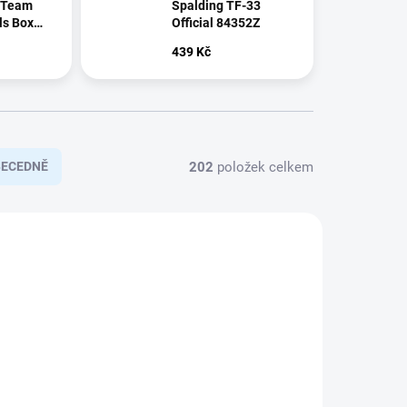
 Team
Spalding TF-33
ls Box
Official 84352Z
XP
439 Kč
202
položek celkem
BECEDNĚ
06XB_3
WZ4017604XB_3