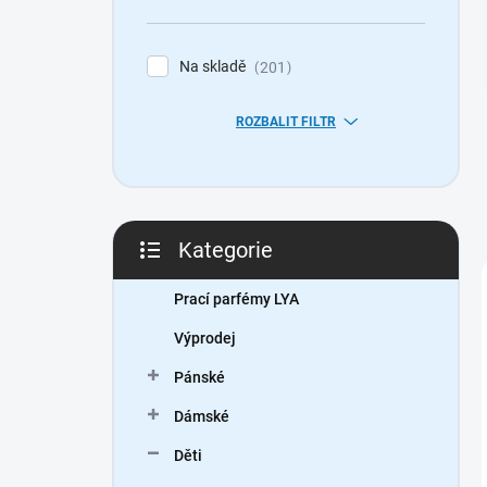
n
í
p
Na skladě
201
a
n
ROZBALIT FILTR
e
l
Kategorie
Přeskočit
kategorie
Prací parfémy LYA
Výprodej
Pánské
Dámské
Děti