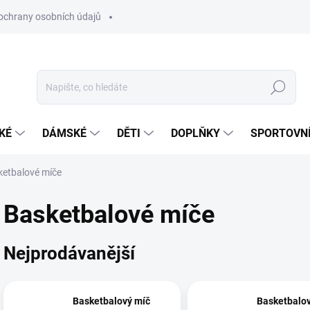
ochrany osobních údajů
Hledat
KÉ
DÁMSKÉ
DĚTI
DOPLŇKY
SPORTOVNÍ
ketbalové míče
Basketbalové míče
Nejprodávanější
Basketbalový míč
Basketbalov