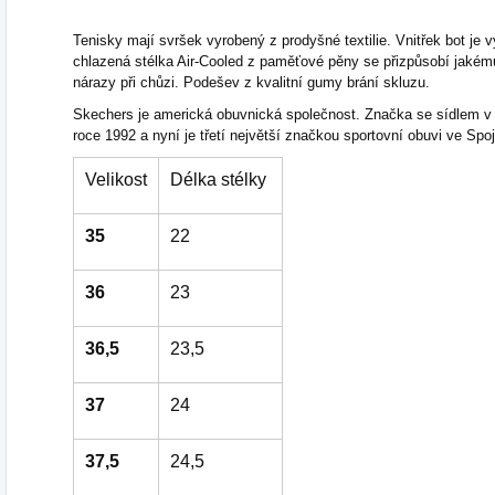
Tenisky mají svršek vyrobený z prodyšné textilie. Vnitřek bot j
chlazená stélka Air-Cooled z paměťové pěny se přizpůsobí jakém
nárazy při chůzi. Podešev z kvalitní gumy brání skluzu.
Skechers je americká obuvnická společnost. Značka se sídlem v 
roce 1992 a nyní je třetí největší značkou sportovní obuvi ve Spo
Velikost
Délka stélky
35
22
36
23
36,5
23,5
37
24
37,5
24,5