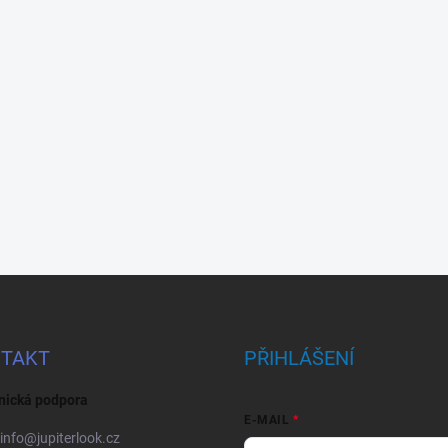
TAKT
PŘIHLÁŠENÍ
nická podpora
E-MAIL
info
@
jupiterlook.cz