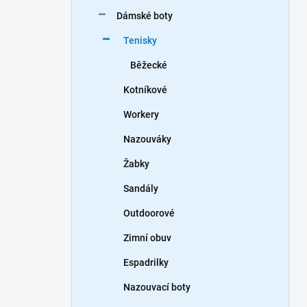
n
Dámské boty
í
p
Tenisky
a
n
Běžecké
e
Kotníkové
l
Workery
Nazouváky
Žabky
Sandály
Outdoorové
Zimní obuv
Espadrilky
Nazouvací boty