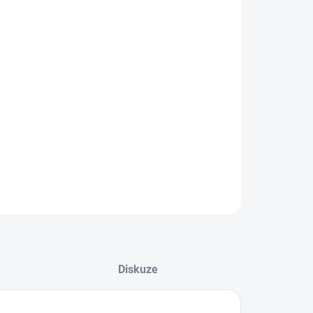
EME DORUČIT DO:
LTE VARIANTU
−
+
Přidat do košíku
ké tenisky od značky Skechers.
ILNÍ INFORMACE
ZEPTAT SE
Diskuze