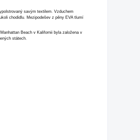
e vypolstrovaný savým textilem. Vzduchem
ukoli chodidlu. Mezipodešev z pěny EVA tlumí
Manhattan Beach v Kalifornii byla založena v
jených státech.