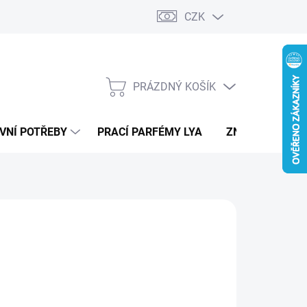
CZK
PRÁZDNÝ KOŠÍK
NÁKUPNÍ
KOŠÍK
VNÍ POTŘEBY
PRACÍ PARFÉMY LYA
ZNAČKY
RS
890 Kč
ná
LTE VARIANTU
:
IANTA