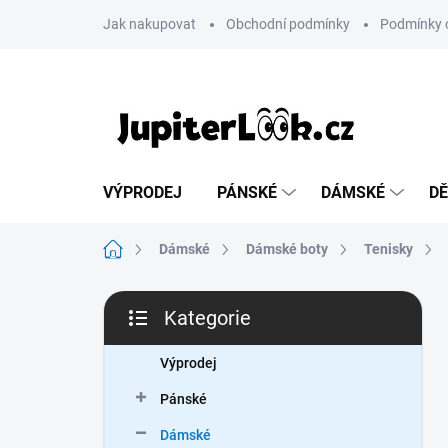
Přejít
Jak nakupovat
Obchodní podmínky
Podmínky 
na
obsah
VÝPRODEJ
PÁNSKÉ
DÁMSKÉ
DĚ
Domů
Dámské
Dámské boty
Tenisky
P
Kategorie
o
Přeskočit
s
kategorie
t
Výprodej
r
Pánské
a
n
Dámské