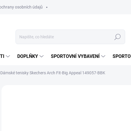
ochrany osobních údajů
Hledat
TI
DOPLŇKY
SPORTOVNÍ VYBAVENÍ
SPORTO
Dámské tenisky Skechers Arch Fit-Big Appeal 149057-BBK
Neohodnoceno
Podrobnosti hodnocení
ZNAČKA:
SKECHE
1 
Měr
ZVO
cena
VAR