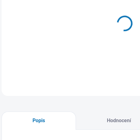
MŮŽ
ZVO
Dáms
DETA
Popis
Hodnocení