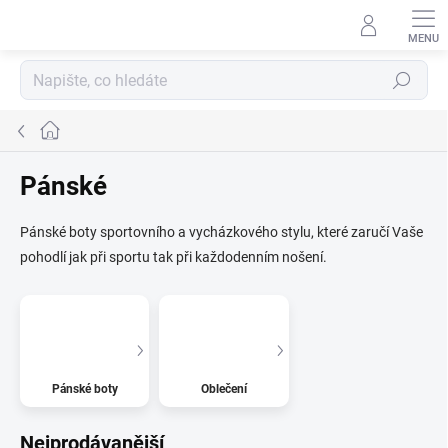
Přejít
na
obsah
Hledat
Domů
Pánské
Pánské boty sportovního a vycházkového stylu, které zaručí Vaše
pohodlí jak při sportu tak při každodenním nošení.
Pánské boty
Oblečení
Nejprodávanější