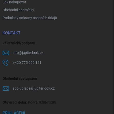
i
Jak nakupovat
s
u
Obchodní podmínky
Podmínky ochrany osobních údajů
KONTAKT
Zákaznická podpora
info
@
jupiterlook.cz
+420 775 090 161
Obchodní spolupráce
spoluprace
@
jupiterlook.cz
Otevírací doba:
Po-Pá: 9:00-15:00
PŘIHLÁŠENÍ