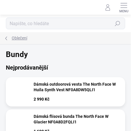
Přejít
na
obsah
Hledat
Oblečení
Bundy
Nejprodávanější
Dámská outdoorová vesta The North Face W
Huila Synth Vest NF0A8DW5QLI1
2 990 Kč
Dámská flísová bunda The North Face W
Glacier NF0A8D2FQLI1