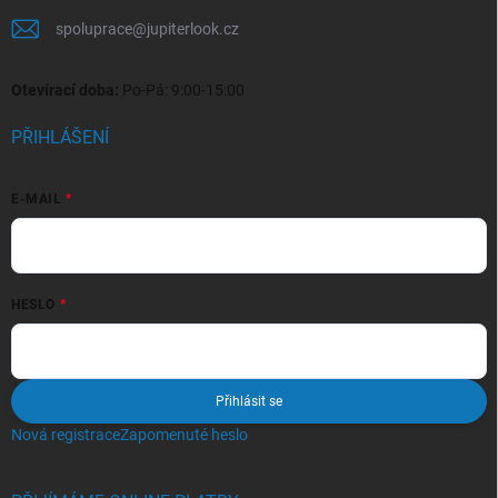
spoluprace
@
jupiterlook.cz
Otevírací doba:
Po-Pá: 9:00-15:00
PŘIHLÁŠENÍ
E-MAIL
HESLO
Přihlásit se
Nová registrace
Zapomenuté heslo