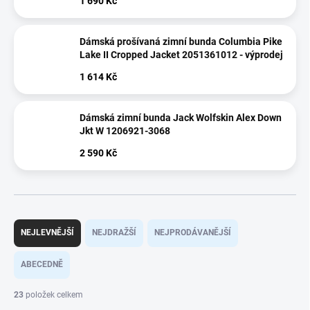
1 690 Kč
Dámská prošívaná zimní bunda Columbia Pike
Lake II Cropped Jacket 2051361012 - výprodej
1 614 Kč
Dámská zimní bunda Jack Wolfskin Alex Down
Jkt W 1206921-3068
2 590 Kč
Ř
a
NEJLEVNĚJŠÍ
NEJDRAŽŠÍ
NEJPRODÁVANĚJŠÍ
z
e
ABECEDNĚ
n
í
23
položek celkem
p