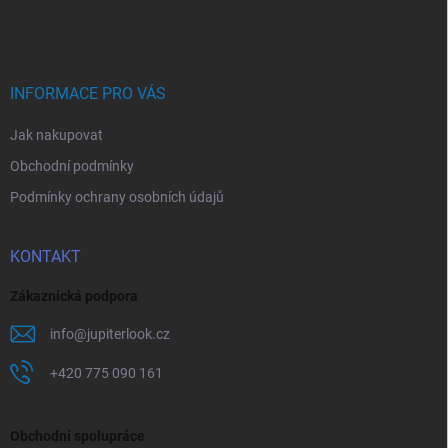
á
á
v
n
p
k
í
a
y
t
v
ý
í
INFORMACE PRO VÁS
p
i
Jak nakupovat
s
u
Obchodní podmínky
Podmínky ochrany osobních údajů
KONTAKT
Zákaznická podpora
info
@
jupiterlook.cz
+420 775 090 161
Obchodní spolupráce