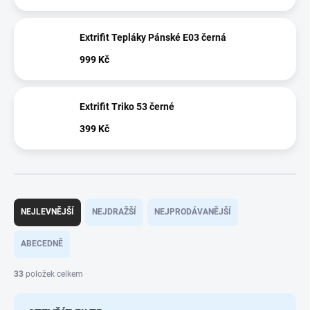
Extrifit Tepláky Pánské E03 černá
999 Kč
Extrifit Triko 53 černé
399 Kč
Ř
a
NEJLEVNĚJŠÍ
NEJDRAŽŠÍ
NEJPRODÁVANĚJŠÍ
z
e
ABECEDNĚ
n
í
33
položek celkem
p
r