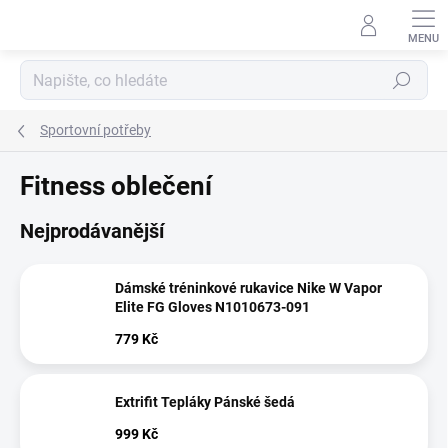
Přejít
na
obsah
Hledat
Sportovní potřeby
Fitness oblečení
Nejprodávanější
Dámské tréninkové rukavice Nike W Vapor
Elite FG Gloves N1010673-091
779 Kč
Extrifit Tepláky Pánské šedá
999 Kč