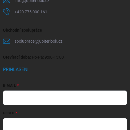
info
@
jupiterlook.cz
+420 775 090 161
Obchodní spolupráce
spoluprace
@
jupiterlook.cz
Otevírací doba:
Po-Pá: 9:00-15:00
PŘIHLÁŠENÍ
E-MAIL
HESLO