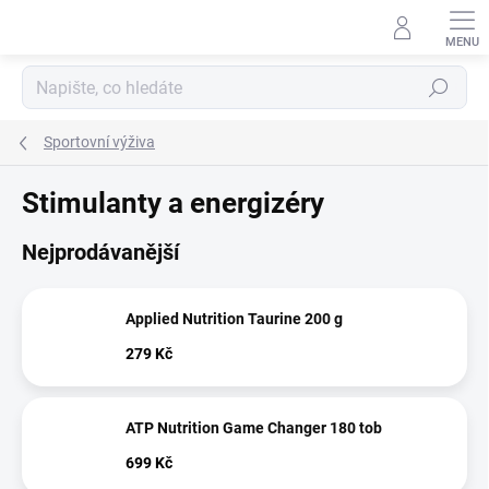
Přejít
na
obsah
Hledat
Sportovní výživa
Stimulanty a energizéry
Nejprodávanější
Applied Nutrition Taurine 200 g
279 Kč
ATP Nutrition Game Changer 180 tob
699 Kč