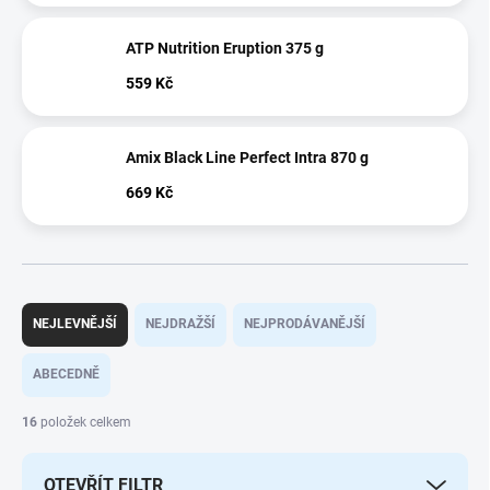
ATP Nutrition Eruption 375 g
559 Kč
Amix Black Line Perfect Intra 870 g
669 Kč
Ř
a
NEJLEVNĚJŠÍ
NEJDRAŽŠÍ
NEJPRODÁVANĚJŠÍ
z
e
ABECEDNĚ
n
í
16
položek celkem
p
r
OTEVŘÍT FILTR
o