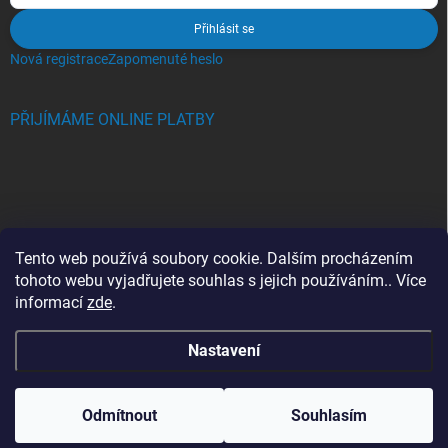
Přihlásit se
Nová registrace
Zapomenuté heslo
PŘIJÍMÁME ONLINE PLATBY
BLOG
Tento web používá soubory cookie. Dalším procházením
tohoto webu vyjadřujete souhlas s jejich používáním.. Více
Crocs, proč se svět zamiloval do těchto bot a proč je MUSÍTE mít
informací
zde
.
také?
Nastavení
Copyright 2026
Jupiterlook.cz
. Všechna práva vyhrazena.
Odmítnout
Souhlasím
Vytvořil Shoptet