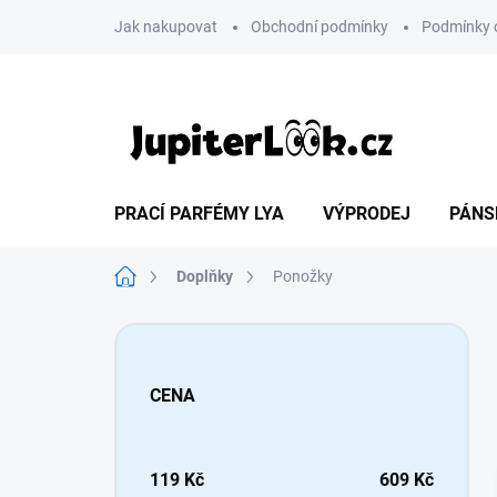
Přejít
Jak nakupovat
Obchodní podmínky
Podmínky 
na
obsah
PRACÍ PARFÉMY LYA
VÝPRODEJ
PÁNS
Domů
Doplňky
Ponožky
P
o
s
CENA
t
r
a
n
119
Kč
609
Kč