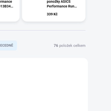
ormance
ponožky ASICS
013B348-
Performance Run
Ankle 3013B345-100
339 Kč
76
položek celkem
BECEDNĚ
0_39-42
400022-200_L