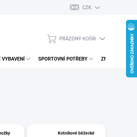
CZK
PRÁZDNÝ KOŠÍK
NÁKUPNÍ
KOŠÍK
 VYBAVENÍ
SPORTOVNÍ POTŘEBY
ZNAČKY
nožky
Kotníkové běžecké