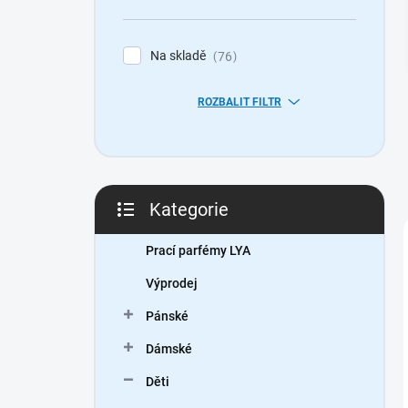
n
í
p
Na skladě
76
a
n
ROZBALIT FILTR
e
l
Kategorie
Přeskočit
kategorie
Prací parfémy LYA
Výprodej
Pánské
Dámské
Děti