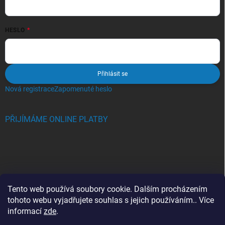
HESLO
Přihlásit se
Nová registrace
Zapomenuté heslo
PŘIJÍMÁME ONLINE PLATBY
BLOG
Tento web používá soubory cookie. Dalším procházením
tohoto webu vyjadřujete souhlas s jejich používáním.. Více
Crocs, proč se svět zamiloval do těchto bot a proč je MUSÍTE mít
informací
zde
.
také?