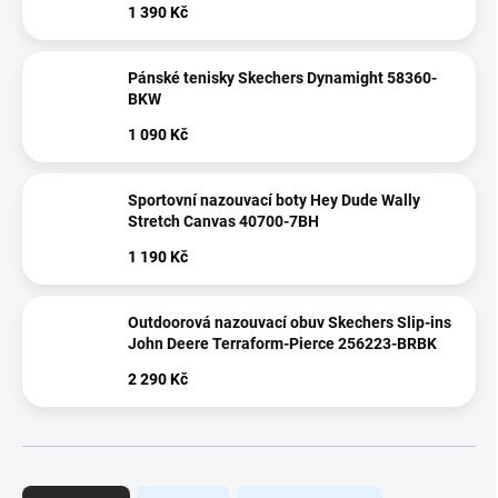
1 390 Kč
Pánské tenisky Skechers Dynamight 58360-
BKW
1 090 Kč
Sportovní nazouvací boty Hey Dude Wally
Stretch Canvas 40700-7BH
1 190 Kč
Outdoorová nazouvací obuv Skechers Slip-ins
John Deere Terraform-Pierce 256223-BRBK
2 290 Kč
Ř