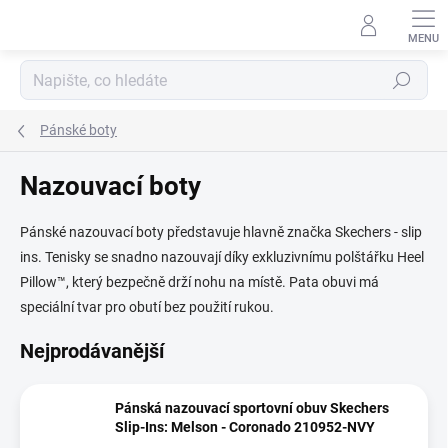
Přejít
na
obsah
Hledat
Pánské boty
Nazouvací boty
Pánské nazouvací boty představuje hlavně značka Skechers - slip
ins. Tenisky se snadno nazouvají díky exkluzivnímu polštářku
Heel
Pillow™
, který bezpečně drží nohu na místě.
Pata obuvi má
speciální tvar pro obutí bez použití rukou.
Nejprodávanější
Pánská nazouvací sportovní obuv Skechers
Slip-Ins: Melson - Coronado 210952-NVY