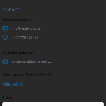
KONTAKT
Zákaznická podpora
info
@
jupiterlook.cz
+420 775 090 161
Obchodní spolupráce
spoluprace
@
jupiterlook.cz
Otevírací doba:
Po-Pá: 9:00-15:00
PŘIHLÁŠENÍ
E-MAIL