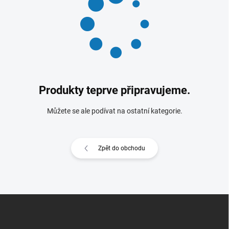
Produkty teprve připravujeme.
Můžete se ale podívat na ostatní kategorie.
Zpět do obchodu
Z
á
p