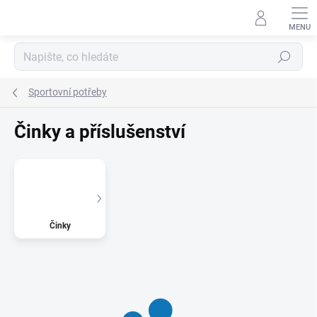
Přejít
na
obsah
Hledat
Sportovní potřeby
Činky a příslušenství
Činky