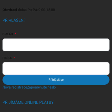
Otevírací doba:
Po-Pá: 9:00-15:00
PŘIHLÁŠENÍ
E-MAIL
HESLO
Přihlásit se
Nová registrace
Zapomenuté heslo
PŘIJÍMÁME ONLINE PLATBY