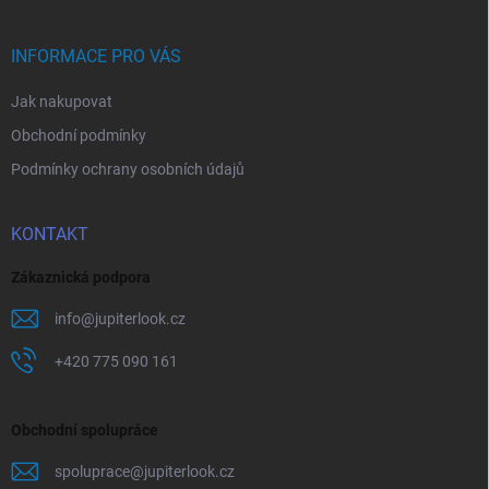
a
t
í
INFORMACE PRO VÁS
Jak nakupovat
Obchodní podmínky
Podmínky ochrany osobních údajů
KONTAKT
Zákaznická podpora
info
@
jupiterlook.cz
+420 775 090 161
Obchodní spolupráce
spoluprace
@
jupiterlook.cz