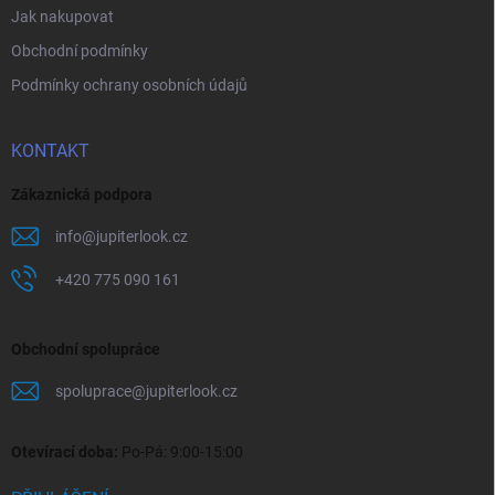
i
Jak nakupovat
s
u
Obchodní podmínky
Podmínky ochrany osobních údajů
KONTAKT
Zákaznická podpora
info
@
jupiterlook.cz
+420 775 090 161
Obchodní spolupráce
spoluprace
@
jupiterlook.cz
Otevírací doba:
Po-Pá: 9:00-15:00