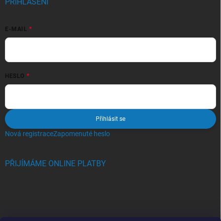
PŘIHLÁŠENÍ
E-MAIL
HESLO
Přihlásit se
Nová registrace
Zapomenuté heslo
PŘIJÍMÁME ONLINE PLATBY