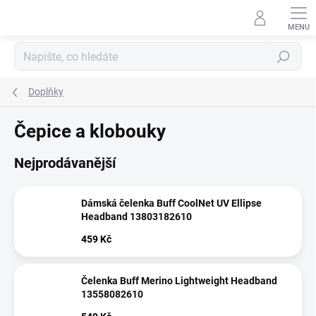
Přejít
na
obsah
Hledat
Doplňky
Čepice a klobouky
Nejprodávanější
Dámská čelenka Buff CoolNet UV Ellipse
Headband 13803182610
459 Kč
Čelenka Buff Merino Lightweight Headband
13558082610