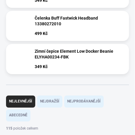
549 Kč
Čelenka Buff Fastwick Headband
13380272010
499 Kč
Zimní čepice Element Low Docker Beanie
ELYHA00234-FBK
349 Kč
Ř
a
NEJLEVNĚJŠÍ
NEJDRAŽŠÍ
NEJPRODÁVANĚJŠÍ
z
e
ABECEDNĚ
n
í
115
položek celkem
p