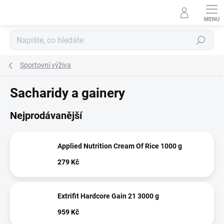
Přejít
na
obsah
Hledat
Sportovní výživa
Sacharidy a gainery
Nejprodávanější
Applied Nutrition Cream Of Rice 1000 g
279 Kč
Extrifit Hardcore Gain 21 3000 g
959 Kč