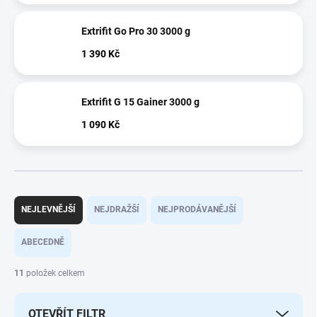
Extrifit Go Pro 30 3000 g
1 390 Kč
Extrifit G 15 Gainer 3000 g
1 090 Kč
Ř
a
NEJLEVNĚJŠÍ
NEJDRAŽŠÍ
NEJPRODÁVANĚJŠÍ
z
e
ABECEDNĚ
n
í
11
položek celkem
p
r
OTEVŘÍT FILTR
o