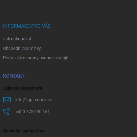
p
í
p
a
r
t
v
í
INFORMACE PRO VÁS
k
y
Jak nakupovat
v
ý
Obchodní podmínky
p
i
Podmínky ochrany osobních údajů
s
u
KONTAKT
Zákaznická podpora
info
@
jupiterlook.cz
+420 775 090 161
Obchodní spolupráce