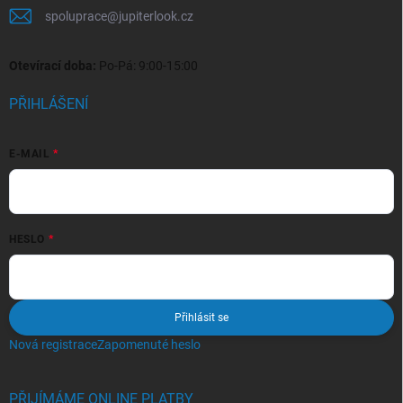
spoluprace
@
jupiterlook.cz
Otevírací doba:
Po-Pá: 9:00-15:00
PŘIHLÁŠENÍ
E-MAIL
HESLO
Přihlásit se
Nová registrace
Zapomenuté heslo
PŘIJÍMÁME ONLINE PLATBY