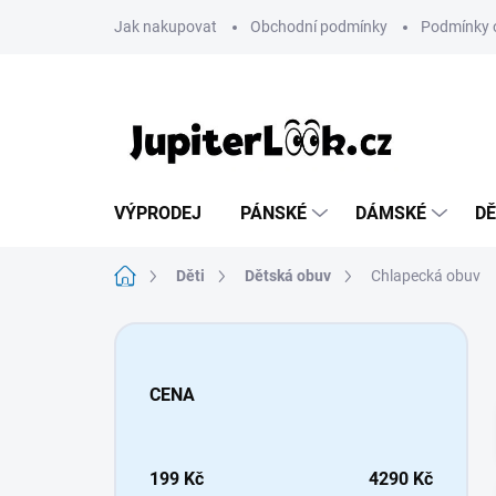
Přejít
Jak nakupovat
Obchodní podmínky
Podmínky 
na
obsah
VÝPRODEJ
PÁNSKÉ
DÁMSKÉ
DĚ
Domů
Děti
Dětská obuv
Chlapecká obuv
P
o
s
CENA
t
r
a
n
199
Kč
4290
Kč