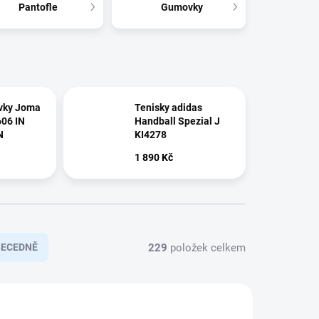
Pantofle
Gumovky
ovky Joma
Tenisky adidas
606 IN
Handball Spezial J
N
KI4278
1 890 Kč
229
položek celkem
BECEDNĚ
VÝPRODEJ
2303_29
145527/34