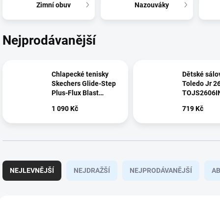
Zimní obuv
Nazouváky
Nejprodávanější
Chlapecké tenisky
Dětské sál
Skechers Glide-Step
Toledo Jr 2
Plus-Flux Blast
TOJS2606I
404162L-CCBK
1 090 Kč
719 Kč
Ř
a
NEJLEVNĚJŠÍ
NEJDRAŽŠÍ
NEJPRODÁVANĚJŠÍ
A
z
e
n
V
í
ý
303910J-821_128
SISLJS