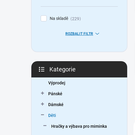
n
í
p
Na skladě
229
a
n
ROZBALIT FILTR
e
l
Kategorie
Přeskočit
kategorie
Výprodej
Pánské
Dámské
Děti
Hračky a výbava pro miminka