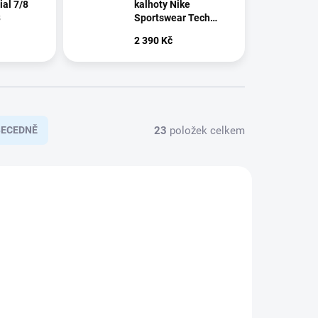
al 7/8
kalhoty Nike
3
Sportswear Tech
Fleece Pant FB8330-
2 390 Kč
063
23
položek celkem
BECEDNĚ
8-91A_S
FM3287_30