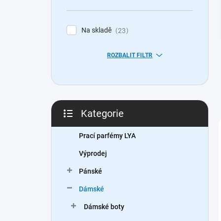
n
í
p
Na skladě
23
a
n
ROZBALIT FILTR
e
l
Kategorie
Přeskočit
kategorie
Prací parfémy LYA
Výprodej
Pánské
Dámské
Dámské boty