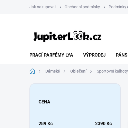
Přejít
Jak nakupovat
Obchodní podmínky
Podmínky 
na
obsah
PRACÍ PARFÉMY LYA
VÝPRODEJ
PÁNS
Domů
Dámské
Oblečení
Sportovní kalhoty
P
o
s
CENA
t
r
a
n
289
Kč
2390
Kč