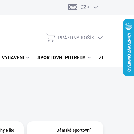
CZK
PRÁZDNÝ KOŠÍK
NÁKUPNÍ
KOŠÍK
 VYBAVENÍ
SPORTOVNÍ POTŘEBY
ZNAČKY
ny Nike
Dámské sportovní