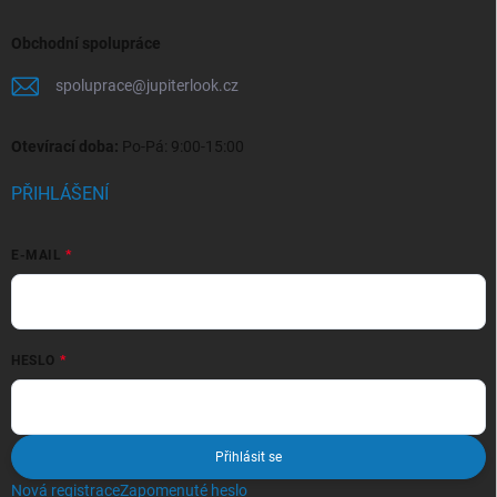
Obchodní spolupráce
spoluprace
@
jupiterlook.cz
Otevírací doba:
Po-Pá: 9:00-15:00
PŘIHLÁŠENÍ
E-MAIL
HESLO
Přihlásit se
Nová registrace
Zapomenuté heslo