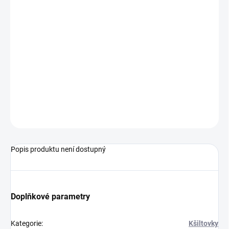
VARIANTA
MŮŽEME
DORUČIT DO:
17.8.2026
−
+
Přidat do košíku
ZEPTAT SE
Popis produktu není dostupný
Doplňkové parametry
Kategorie
:
Kšiltovky