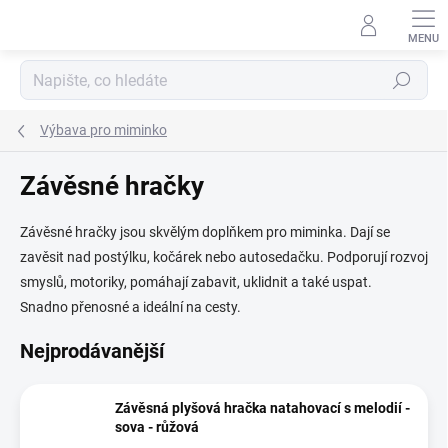
Přejít
na
obsah
Hledat
Výbava pro miminko
Závěsné hračky
Závěsné hračky jsou skvělým doplňkem pro miminka. Dají se
zavěsit nad postýlku, kočárek nebo autosedačku. Podporují rozvoj
smyslů, motoriky, pomáhají zabavit, uklidnit a také uspat.
Snadno přenosné a ideální na cesty.
Nejprodávanější
Závěsná plyšová hračka natahovací s melodií -
sova - růžová