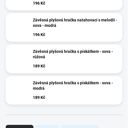
196 Kč
Závěsná plyšová hračka natahovací s melodií -
sova - modrá
196 Kč
Závěsná plyšová hračka s pískátkem - sova -
růžová
189 Kč
Závěsná plyšová hračka s pískátkem - sova -
modrá
189 Kč
Ř