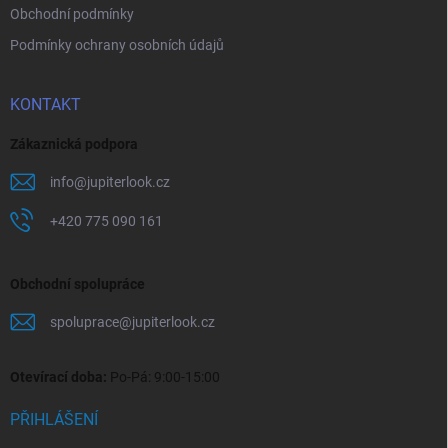
u
Obchodní podmínky
Podmínky ochrany osobních údajů
KONTAKT
Zákaznická podpora
info
@
jupiterlook.cz
+420 775 090 161
Obchodní spolupráce
spoluprace
@
jupiterlook.cz
Otevírací doba:
Po-Pá: 9:00-15:00
PŘIHLÁŠENÍ