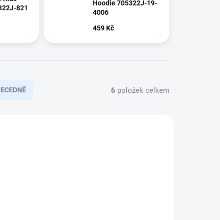
Hoodie 705322J-19-
322J-821
4006
459 Kč
6
položek celkem
BECEDNĚ
122-128
705322J-18M_128