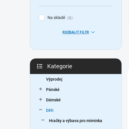
n
í
p
Na skladě
6
a
n
ROZBALIT FILTR
e
l
Kategorie
Přeskočit
kategorie
Výprodej
Pánské
Dámské
Děti
Hračky a výbava pro miminka