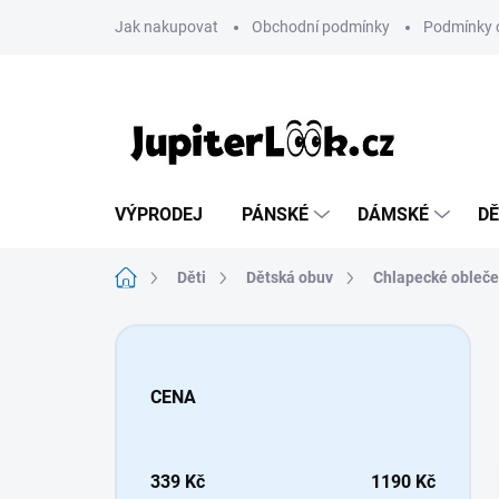
Přejít
Jak nakupovat
Obchodní podmínky
Podmínky 
na
obsah
VÝPRODEJ
PÁNSKÉ
DÁMSKÉ
DĚ
Domů
Děti
Dětská obuv
Chlapecké obleče
P
o
s
CENA
t
r
a
n
339
Kč
1190
Kč