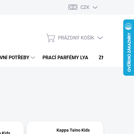
CZK
PRÁZDNÝ KOŠÍK
NÁKUPNÍ
KOŠÍK
VNÍ POTŘEBY
PRACÍ PARFÉMY LYA
ZNAČKY
Kappa Taino Kids
 Kids