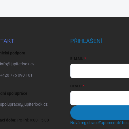
TAKT
PŘIHLÁŠENÍ
nická podpora
E-MAIL
info
@
jupiterlook.cz
+420 775 090 161
HESLO
dní spolupráce
spoluprace
@
jupiterlook.cz
ací doba:
Po-Pá: 9:00-15:00
Nová registrace
Zapomenuté hes