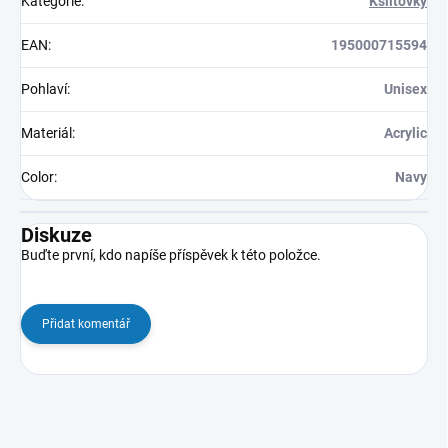
Kategorie
:
Kšiltovky
EAN
:
195000715594
Pohlaví
:
Unisex
Materiál
:
Acrylic
Color
:
Navy
Diskuze
Buďte první, kdo napíše příspěvek k této položce.
Přidat komentář