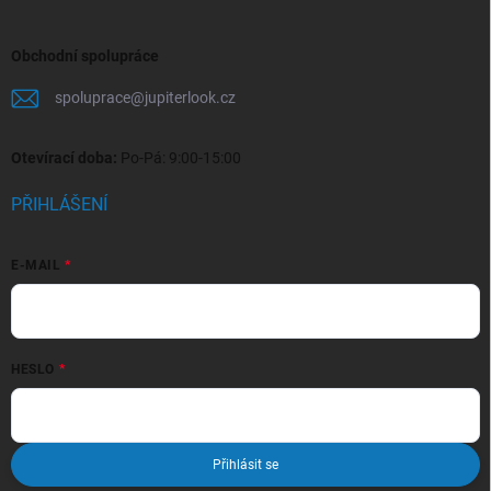
Obchodní spolupráce
spoluprace
@
jupiterlook.cz
Otevírací doba:
Po-Pá: 9:00-15:00
PŘIHLÁŠENÍ
E-MAIL
HESLO
Přihlásit se