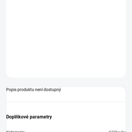
MŮŽEME
DORUČIT DO:
17.8.2026
−
+
Přidat do košíku
Kšiltovka od značky 47 Brand.
ZEPTAT SE
Popis produktu není dostupný
Doplňkové parametry