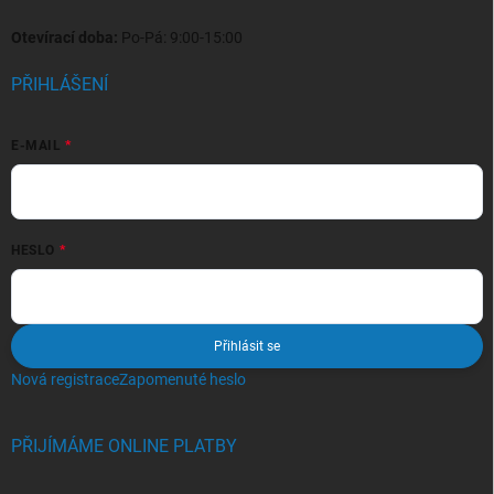
Otevírací doba:
Po-Pá: 9:00-15:00
PŘIHLÁŠENÍ
E-MAIL
HESLO
Přihlásit se
Nová registrace
Zapomenuté heslo
PŘIJÍMÁME ONLINE PLATBY