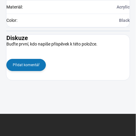
Materiál
:
Acrylic
Color
:
Black
Diskuze
Buďte první, kdo napíše příspěvek k této položce.
Přidat komentář
Z
á
p