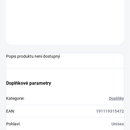
−
+
Přidat do košíku
Kšiltovka od značky 47 Brand.
ZEPTAT SE
Popis produktu není dostupný
Doplňkové parametry
Kategorie
:
Doplňky
EAN
:
191119315472
Pohlaví
:
Unisex