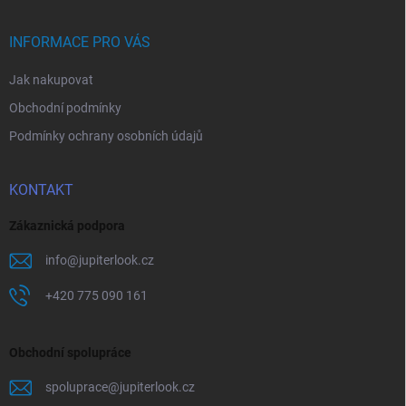
a
t
í
INFORMACE PRO VÁS
Jak nakupovat
Obchodní podmínky
Podmínky ochrany osobních údajů
KONTAKT
Zákaznická podpora
info
@
jupiterlook.cz
+420 775 090 161
Obchodní spolupráce
spoluprace
@
jupiterlook.cz