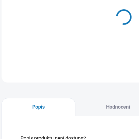
MŮŽ
17.
Fotb
Popis
Hodnocení
Popis produktu není dostupný