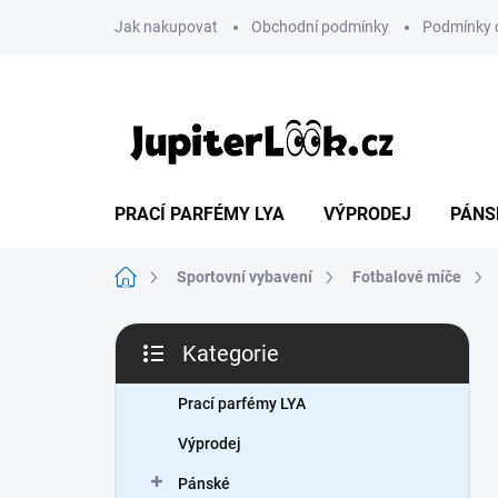
Přejít
Jak nakupovat
Obchodní podmínky
Podmínky 
na
obsah
PRACÍ PARFÉMY LYA
VÝPRODEJ
PÁNS
Domů
Sportovní vybavení
Fotbalové míče
P
Kategorie
o
Přeskočit
s
kategorie
t
Prací parfémy LYA
r
Výprodej
a
n
Pánské