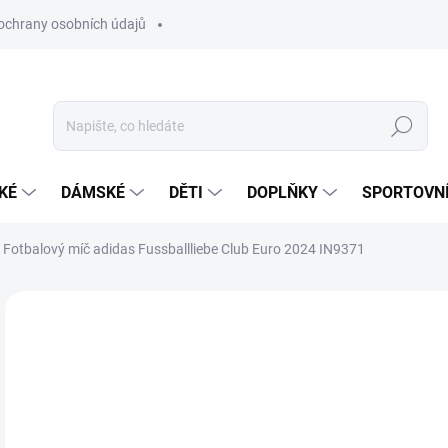
ochrany osobních údajů
Hledat
KÉ
DÁMSKÉ
DĚTI
DOPLŇKY
SPORTOVNÍ
Fotbalový míč adidas Fussballliebe Club Euro 2024 IN9371
Neohodnoceno
Podrobnosti hodnocení
ZNAČKA:
ADIDAS
3
Měr
SK
cena
VAR