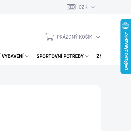
CZK
PRÁZDNÝ KOŠÍK
NÁKUPNÍ
KOŠÍK
 VYBAVENÍ
SPORTOVNÍ POTŘEBY
ZNAČKY
 PERFORMANCE
89 Kč
ná
LADEM
:
IANTA