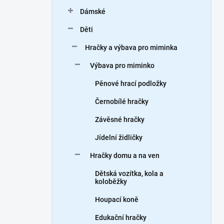
n
Dámské
í
p
Děti
a
n
Hračky a výbava pro miminka
e
Výbava pro miminko
l
Pěnové hrací podložky
Černobílé hračky
Závěsné hračky
Jídelní židličky
Hračky domu a na ven
Dětská vozítka, kola a
koloběžky
Houpací koně
Edukační hračky