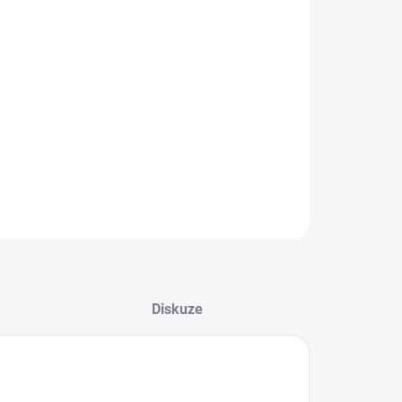
EME DORUČIT DO:
8.2026
−
+
Přidat do košíku
alový míč od značky adidas.
ZEPTAT SE
Diskuze