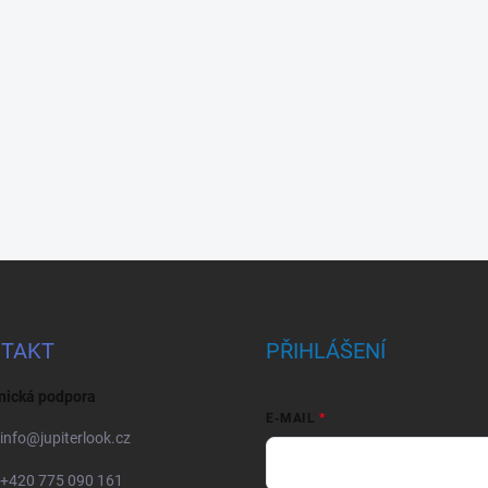
TAKT
PŘIHLÁŠENÍ
nická podpora
E-MAIL
info
@
jupiterlook.cz
+420 775 090 161