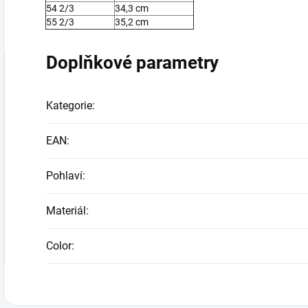
54 2/3
34,3 cm
55 2/3
35,2 cm
Doplňkové parametry
Kategorie
:
EAN
:
Pohlaví
:
Materiál
:
Color
: