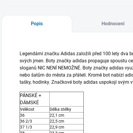
Popis
Hodnocení
Legendární značku Adidas založili před 100 lety dva b
svých jmen. Boty značky adidas propaguje spoustu cel
sloganů NIC NENÍ NEMOŽNÉ. Boty značky adidas využije
nebo šatům do města za přáteli. Kromě bot nabízí adid
tašky, hodinky. Značkové boty adidas uspokojí svým vý
PÁNSKÉ +
DÁMSKÉ
Velikost
Délka stélky
36
22,1 cm
36 2/3
22,5 cm
37 1/3
22,9 cm