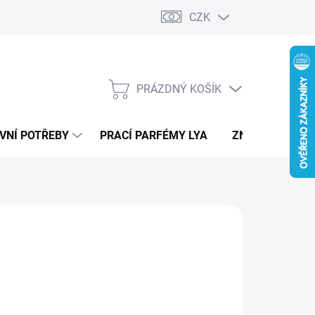
CZK
PRÁZDNÝ KOŠÍK
NÁKUPNÍ
KOŠÍK
VNÍ POTŘEBY
PRACÍ PARFÉMY LYA
ZNAČKY
ORIGINALS
490 Kč
ná
LTE VARIANTU
: