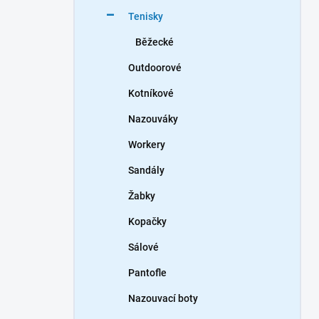
n
Tenisky
í
p
Běžecké
a
n
Outdoorové
e
Kotníkové
l
Nazouváky
Workery
Sandály
Žabky
Kopačky
Sálové
Pantofle
Nazouvací boty