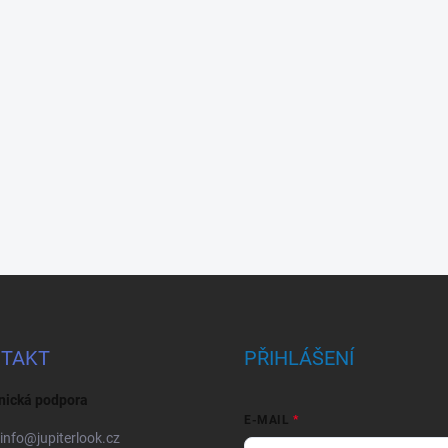
TAKT
PŘIHLÁŠENÍ
nická podpora
E-MAIL
info
@
jupiterlook.cz