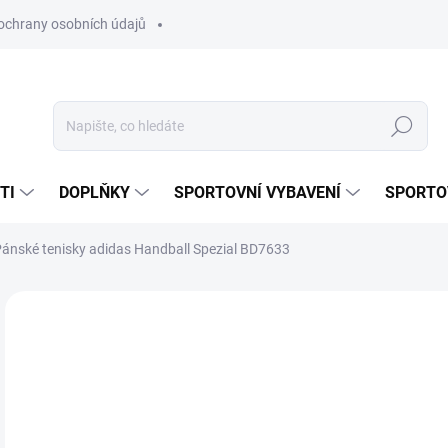
ochrany osobních údajů
Hledat
TI
DOPLŇKY
SPORTOVNÍ VYBAVENÍ
SPORTO
ánské tenisky adidas Handball Spezial BD7633
Neohodnoceno
Podrobnosti hodnocení
ZNAČKA:
ADIDAS 
2 
Měr
ZVO
cena