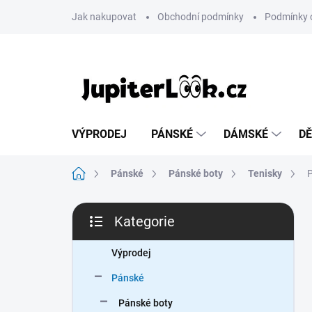
Přejít
Jak nakupovat
Obchodní podmínky
Podmínky 
na
obsah
VÝPRODEJ
PÁNSKÉ
DÁMSKÉ
DĚ
Domů
Pánské
Pánské boty
Tenisky
P
P
Kategorie
o
Přeskočit
s
kategorie
t
Výprodej
r
Pánské
a
n
Pánské boty