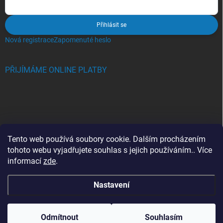
Přihlásit se
Nová registrace
Zapomenuté heslo
PŘIJÍMÁME ONLINE PLATBY
BLOG
Tento web používá soubory cookie. Dalším procházením
tohoto webu vyjadřujete souhlas s jejich používáním.. Více
Crocs, proč se svět zamiloval do těchto bot a proč je MUSÍTE mít
informací
zde
.
také?
Nastavení
Copyright 2026
Jupiterlook.cz
. Všechna práva vyhrazena.
Odmítnout
Souhlasím