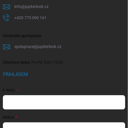
info
@
jupiterlook.cz
+420 775 090 161
Obchodní spolupráce
spoluprace
@
jupiterlook.cz
Otevírací doba:
Po-Pá: 9:00-15:00
PŘIHLÁŠENÍ
E-MAIL
HESLO