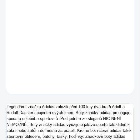
MŮŽEME
DORUČIT DO:
17.8.2026
−
+
Přidat do košíku
Pánské tenisky od značky adidas.
DETAILNÍ INFORMACE
ZEPTAT SE
Legendární značku Adidas založili před 100 lety dva bratři Adolf a
Rudolf Dassler spojením svých jmen. Boty značky adidas propaguje
spoustu celebrit a sportovců. Pod jedním ze sloganů NIC NENÍ
NEMOŽNÉ. Boty značky adidas využijete jak ve sportu tak klidně k
sukni nebo šatům do města za přáteli. Kromě bot nabízí adidas také
sportovní oblečení, batohy, tašky, hodinky. Značkové boty adidas