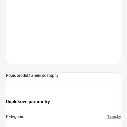
MŮŽEME DORUČIT DO:
ZVOLTE VARIANTU
−
+
Přidat do košíku
Běžecké tenisky určené pro začínající běžce.
ZEPTAT SE
Popis produktu není dostupný
Doplňkové parametry
Kategorie
:
Tenisky