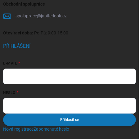
Obchodní spolupráce
spoluprace
@
jupiterlook.cz
Otevírací doba:
Po-Pá: 9:00-15:00
PŘIHLÁŠENÍ
E-MAIL
HESLO
Přihlásit se
Nová registrace
Zapomenuté heslo