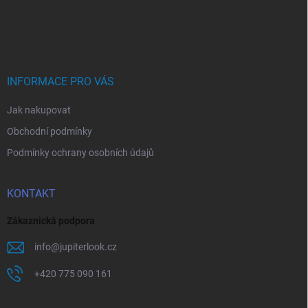
Z
á
p
a
t
í
INFORMACE PRO VÁS
Jak nakupovat
Obchodní podmínky
Podmínky ochrany osobních údajů
KONTAKT
Zákaznická podpora
info
@
jupiterlook.cz
+420 775 090 161