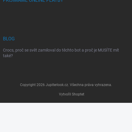
PŘIJÍMÁME ONLINE PLATBY
BLOG
Crocs, proč se svět zamiloval do těchto bot a proč je MUSÍTE mít
také?
Copyright 2026
Jupiterlook.cz
. Všechna práva vyhrazena.
Vytvořil Shoptet