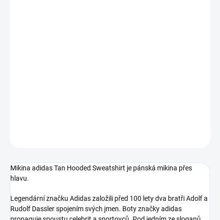
MŮŽEME
DORUČIT DO:
17.8.2026
−
+
Přidat do košíku
Pánská mikina od značky Adidas.
DETAILNÍ INFORMACE
ZEPTAT SE
Mikina adidas Tan Hooded Sweatshirt je pánská mikina přes
hlavu.
Legendární značku Adidas založili před 100 lety dva bratři Adolf a
Rudolf Dassler spojením svých jmen. Boty značky adidas
propaguje spoustu celebrit a sportovců. Pod jedním ze sloganů