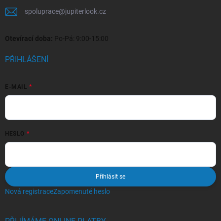
spoluprace
@
jupiterlook.cz
Otevírací doba:
Po-Pá: 9:00-15:00
PŘIHLÁŠENÍ
E-MAIL
HESLO
Přihlásit se
Nová registrace
Zapomenuté heslo