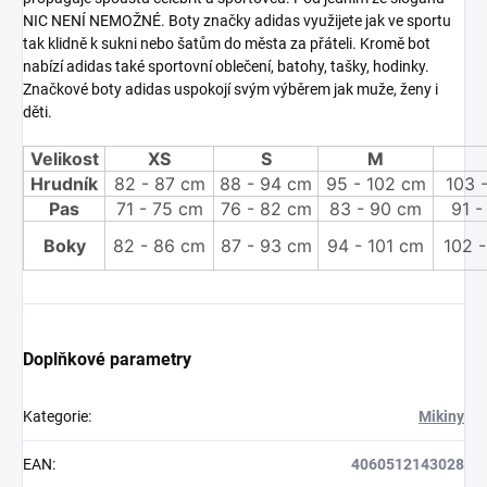
NIC NENÍ NEMOŽNÉ. Boty značky adidas využijete jak ve sportu
tak klidně k sukni nebo šatům do města za přáteli. Kromě bot
nabízí adidas také sportovní oblečení, batohy, tašky, hodinky.
Značkové boty adidas uspokojí svým výběrem jak muže, ženy i
děti.
Velikost
XS
S
M
Hrudník
82 - 87 cm
88 - 94 cm
95 - 102 cm
103 
Pas
71 - 75 cm
76 - 82 cm
83 - 90 cm
91 -
Boky
82 - 86 cm
87 - 93 cm
94 - 101 cm
102 -
Doplňkové parametry
Kategorie
:
Mikiny
EAN
:
4060512143028