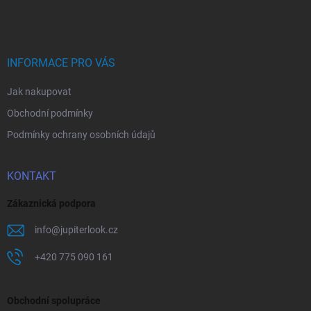
á
p
a
t
í
INFORMACE PRO VÁS
Jak nakupovat
Obchodní podmínky
Podmínky ochrany osobních údajů
KONTAKT
Zákaznická podpora
info
@
jupiterlook.cz
+420 775 090 161
Obchodní spolupráce