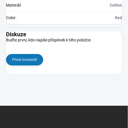
Materiál
:
Cotton
Color
:
Red
Diskuze
Buďte první, kdo napíše příspěvek k této položce.
Přidat komentář
Z
á
p
a