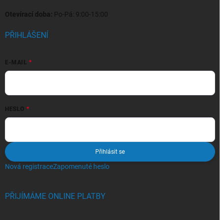
Otevírací doba:
Po-Pá: 9:00-15:00
PŘIHLÁŠENÍ
E-MAIL
HESLO
Přihlásit se
Nová registrace
Zapomenuté heslo
PŘIJÍMÁME ONLINE PLATBY