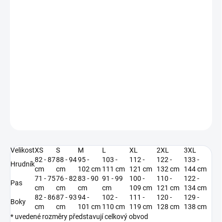
MŮŽEME DORUČIT DO:
ZVOLTE VARIANTU
−
+
Přidat do košíku
Pánská mikina od značky Adidas.
DETAILNÍ INFORMACE
ZEPTAT SE
Velikost
XS
S
M
L
XL
2XL
3XL
82 - 87
88 - 94
95 -
103 -
112 -
122 -
133 -
Hrudník
cm
cm
102 cm
111 cm
121 cm
132 cm
144 cm
71 - 75
76 - 82
83 - 90
91 - 99
100 -
110 -
122 -
Pas
cm
cm
cm
cm
109 cm
121 cm
134 cm
82 - 86
87 - 93
94 -
102 -
111 -
120 -
129 -
Boky
cm
cm
101 cm
110 cm
119 cm
128 cm
138 cm
* uvedené rozměry představují celkový obvod