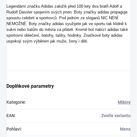
Legendární značku Adidas založili před 100 lety dva bratři Adolf a
Rudolf Dassler spojením svých jmen. Boty značky adidas propaguje
spoustu celebrit a sportovců. Pod jedním ze sloganů NIC NENÍ
NEMOŽNÉ. Boty značky adidas využijete jak ve sportu tak klidně k
sukni nebo šatům do města za přáteli. Kromě bot nabízí adidas také
sportovní oblečení, batohy, tašky, hodinky. Značkové boty adidas
uspokojí svým výběrem jak muže, ženy i děti.
Doplňkové parametry
Kategorie
:
Mikiny
EAN
:
Zvolte variantu
Pohlaví
:
Mens