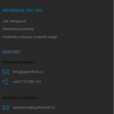
t
í
INFORMACE PRO VÁS
Jak nakupovat
Obchodní podmínky
Podmínky ochrany osobních údajů
KONTAKT
Zákaznická podpora
info
@
jupiterlook.cz
+420 775 090 161
Obchodní spolupráce
spoluprace
@
jupiterlook.cz