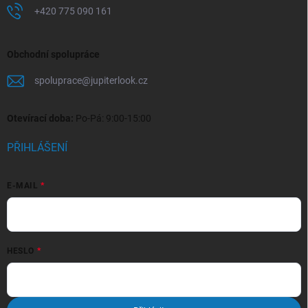
+420 775 090 161
Obchodní spolupráce
spoluprace
@
jupiterlook.cz
Otevírací doba:
Po-Pá: 9:00-15:00
PŘIHLÁŠENÍ
E-MAIL
HESLO