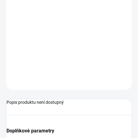
VARIANTA
MŮŽEME
DORUČIT DO:
14.8.2026
−
+
Přidat do košíku
Fotbalový míč od značky adidas.
ZEPTAT SE
Popis produktu není dostupný
Doplňkové parametry