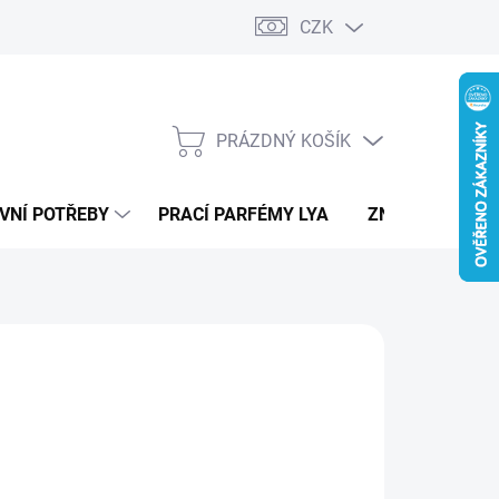
CZK
PRÁZDNÝ KOŠÍK
NÁKUPNÍ
KOŠÍK
VNÍ POTŘEBY
PRACÍ PARFÉMY LYA
ZNAČKY
 PERFORMANCE
390 Kč
ná
LTE VARIANTU
:
IANTA