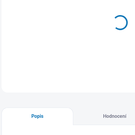
MŮŽ
ZVO
Dáms
DETA
Popis
Hodnocení