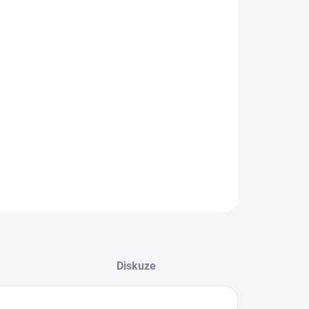
EME DORUČIT DO:
LTE VARIANTU
−
+
Přidat do košíku
ké vzpěračské boty od značky Adidas,
ILNÍ INFORMACE
ZEPTAT SE
Diskuze