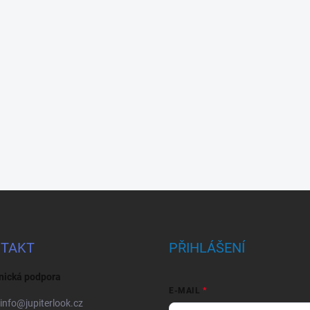
TAKT
PŘIHLÁŠENÍ
nická podpora
E-MAIL
info
@
jupiterlook.cz