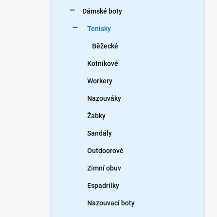
n
Dámské boty
í
p
Tenisky
a
n
Běžecké
e
Kotníkové
l
Workery
Nazouváky
Žabky
Sandály
Outdoorové
Zimní obuv
Espadrilky
Nazouvací boty