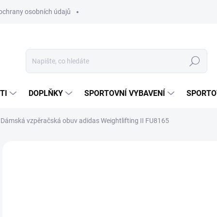
ochrany osobních údajů
Hledat
TI
DOPLŇKY
SPORTOVNÍ VYBAVENÍ
SPORTO
Dámská vzpěračská obuv adidas Weightlifting II FU8165
Neohodnoceno
Podrobnosti hodnocení
ZNAČKA:
ADIDAS
2 
Měr
ZVO
cena
VAR