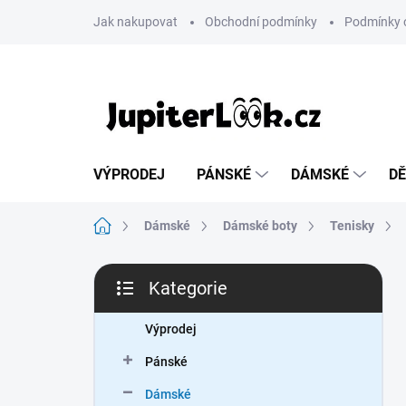
Přejít
Jak nakupovat
Obchodní podmínky
Podmínky 
na
obsah
VÝPRODEJ
PÁNSKÉ
DÁMSKÉ
DĚ
Domů
Dámské
Dámské boty
Tenisky
P
Kategorie
o
Přeskočit
s
kategorie
t
Výprodej
r
Pánské
a
n
Dámské