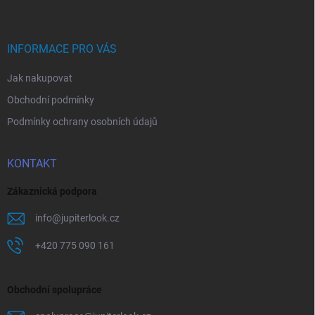
p
a
t
í
INFORMACE PRO VÁS
Jak nakupovat
Obchodní podmínky
Podmínky ochrany osobních údajů
KONTAKT
Zákaznická podpora
info
@
jupiterlook.cz
+420 775 090 161
Obchodní spolupráce