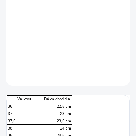
MŮŽEME
DORUČIT DO:
13.8.2026
−
+
Přidat do košíku
Dámská běžecká obuv od značky Asics.
DETAILNÍ INFORMACE
ZEPTAT SE
Velikost
Délka chodidla
36
22,5 cm
37
23 cm
37,5
23,5 cm
38
24 cm
39
24,5 cm