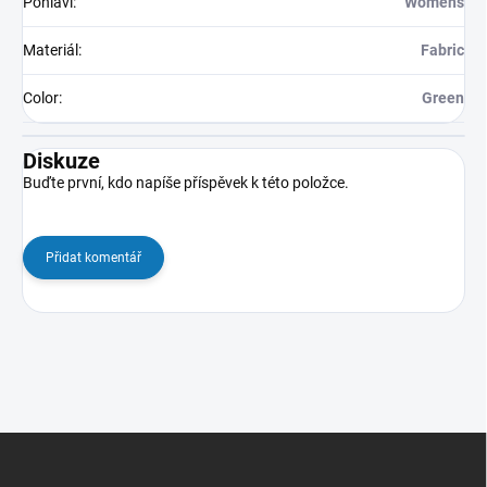
Pohlaví
:
Womens
Materiál
:
Fabric
Color
:
Green
Diskuze
Buďte první, kdo napíše příspěvek k této položce.
Přidat komentář
Z
á