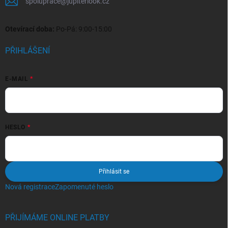
spoluprace
@
jupiterlook.cz
Otevírací doba:
Po-Pá: 9:00-15:00
PŘIHLÁŠENÍ
E-MAIL
HESLO
Přihlásit se
Nová registrace
Zapomenuté heslo
PŘIJÍMÁME ONLINE PLATBY