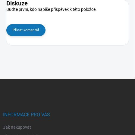
Diskuze
Buďte první, kdo napíše příspěvek k této položce.
Přidat komentář
Z
á
p
a
t
í
INFORMACE PRO VÁS
Jak nakupovat