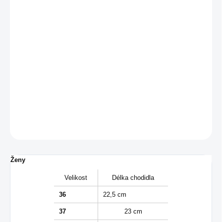
MŮŽEME
DORUČIT DO:
17.8.2026
−
+
Přidat do košíku
Dámské běžecké tenisky od značky Asics.
DETAILNÍ INFORMACE
ZEPTAT SE
Ženy
Velikost
Délka chodidla
36
22,5 cm
37
23 cm