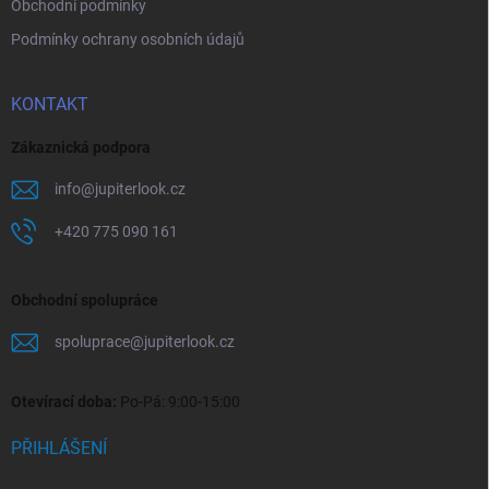
Obchodní podmínky
Podmínky ochrany osobních údajů
KONTAKT
Zákaznická podpora
info
@
jupiterlook.cz
+420 775 090 161
Obchodní spolupráce
spoluprace
@
jupiterlook.cz
Otevírací doba:
Po-Pá: 9:00-15:00
PŘIHLÁŠENÍ