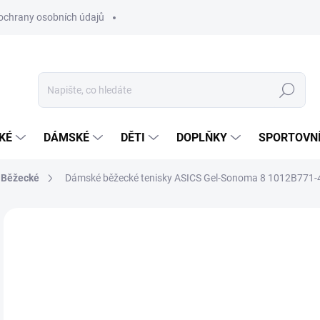
ochrany osobních údajů
Hledat
KÉ
DÁMSKÉ
DĚTI
DOPLŇKY
SPORTOVNÍ
Běžecké
Dámské běžecké tenisky ASICS Gel-Sonoma 8 1012B771-
Neohodnoceno
Podrobnosti hodnocení
ZNAČKA:
ASICS
1 
Měr
ZVO
cena
VAR