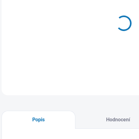
MŮŽ
ZVO
Dáms
DETA
Popis
Hodnocení