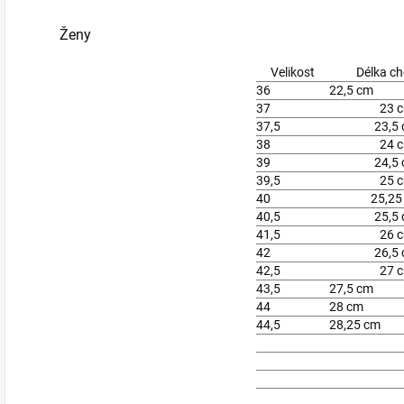
Ženy
Velikost
Délka ch
36
22,5 cm
37
23 
37,5
23,5
38
24 
39
24,5
39,5
25 
40
25,25
40,5
25,5
41,5
26 
42
26,5
42,5
27 
43,5
27,5 cm
44
28 cm
44,5
28,25 cm