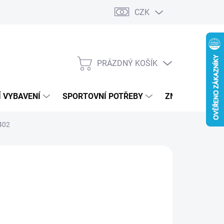
CZK
PRÁZDNÝ KOŠÍK
NÁKUPNÍ
KOŠÍK
 VYBAVENÍ
SPORTOVNÍ POTŘEBY
ZNAČKY
402
990 Kč
ná
LTE VARIANTU
:
IANTA