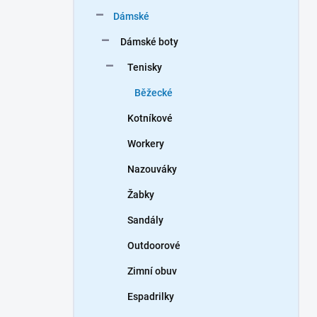
n
Dámské
í
p
Dámské boty
a
n
Tenisky
e
Běžecké
l
Kotníkové
Workery
Nazouváky
Žabky
Sandály
Outdoorové
Zimní obuv
Espadrilky