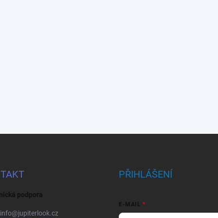
TAKT
PŘIHLÁŠENÍ
nická podpora
E-MAIL
info
@
jupiterlook.cz