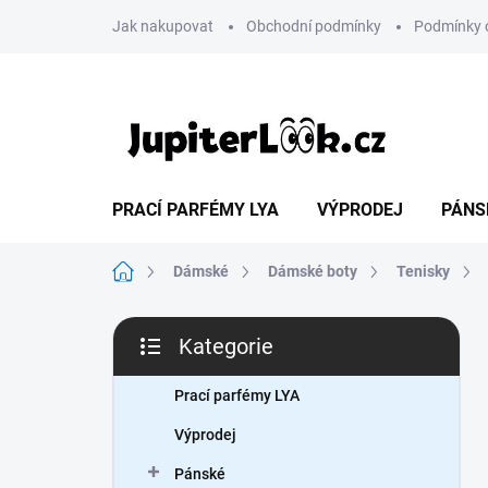
Přejít
Jak nakupovat
Obchodní podmínky
Podmínky 
na
obsah
PRACÍ PARFÉMY LYA
VÝPRODEJ
PÁNS
Domů
Dámské
Dámské boty
Tenisky
P
Kategorie
o
Přeskočit
s
kategorie
t
Prací parfémy LYA
r
Výprodej
a
n
Pánské