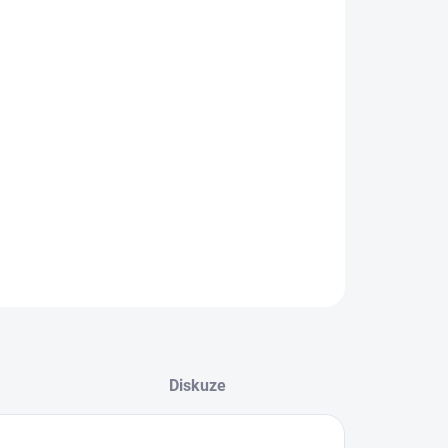
EME DORUČIT DO:
LTE VARIANTU
−
+
Přidat do košíku
ké běžecké tenisky vhodné do terénu.
ILNÍ INFORMACE
ZEPTAT SE
Diskuze