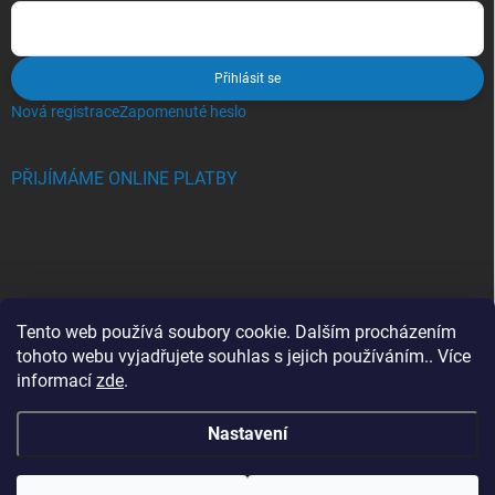
Přihlásit se
Nová registrace
Zapomenuté heslo
PŘIJÍMÁME ONLINE PLATBY
BLOG
Tento web používá soubory cookie. Dalším procházením
tohoto webu vyjadřujete souhlas s jejich používáním.. Více
Crocs, proč se svět zamiloval do těchto bot a proč je MUSÍTE mít
informací
zde
.
také?
Nastavení