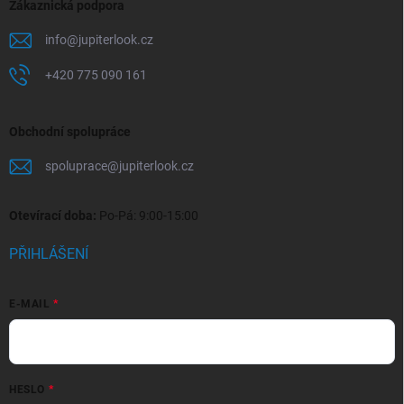
Zákaznická podpora
info
@
jupiterlook.cz
+420 775 090 161
Obchodní spolupráce
spoluprace
@
jupiterlook.cz
Otevírací doba:
Po-Pá: 9:00-15:00
PŘIHLÁŠENÍ
E-MAIL
HESLO