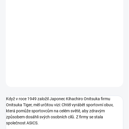
VARIANTA
MŮŽEME DORUČIT DO:
ZVOLTE VARIANTU
−
+
Přidat do košíku
Pánské běžecké tenisky vhodné do terénu.
DETAILNÍ INFORMACE
ZEPTAT SE
Když v roce 1949 založil Japonec Kihachiro Onitsuka firmu
Onitsuka Tiger, měl určitou vizi: Chtěl vyrábět sportovní obuv,
která pomůže sportovcům na celém světě, aby zdravým
způsobem dosáhli svých osobních cílů. Z firmy se stala
společnost
ASICS
.