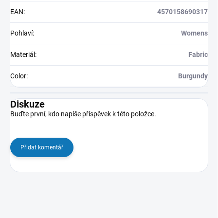
EAN
:
4570158690317
Pohlaví
:
Womens
Materiál
:
Fabric
Color
:
Burgundy
Diskuze
Buďte první, kdo napíše příspěvek k této položce.
Přidat komentář