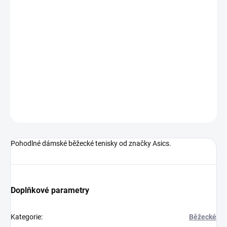
MŮŽEME
DORUČIT DO:
14.8.2026
−
+
Přidat do košíku
DETAILNÍ INFORMACE
ZEPTAT SE
Pohodlné dámské běžecké tenisky od značky Asics.
Doplňkové parametry
Kategorie
:
Běžecké