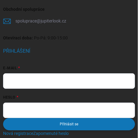
Obchodní spolupráce
spoluprace
@
jupiterlook.cz
Otevírací doba:
Po-Pá: 9:00-15:00
PŘIHLÁŠENÍ
E-MAIL
HESLO
Přihlásit se
Nová registrace
Zapomenuté heslo