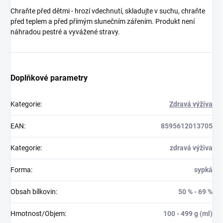
Chraňte před dětmi - hrozí vdechnutí, skladujte v suchu, chraňte
před teplem a před přímým slunečním zářením. Produkt není
náhradou pestré a vyvážené stravy.
Doplňkové parametry
Kategorie
:
Zdravá výživa
EAN
:
8595612013705
Kategorie
:
zdravá výživa
Forma
:
sypká
Obsah bílkovin
:
50 % - 69 %
Hmotnost/Objem
:
100 - 499 g (ml)