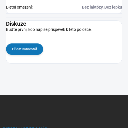
Dietní omezení
:
Bez laktózy, Bez lepku
Diskuze
Buďte první, kdo napíše příspěvek k této položce.
Přidat komentář
Z
á
p
a
t