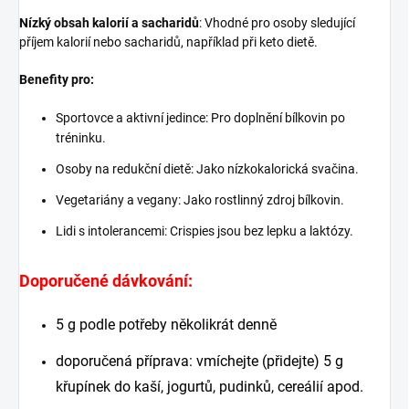
Nízký obsah kalorií a sacharidů
: Vhodné pro osoby sledující
příjem kalorií nebo sacharidů, například při keto dietě.
Benefity pro:
Sportovce a aktivní jedince: Pro doplnění bílkovin po
tréninku.
Osoby na redukční dietě: Jako nízkokalorická svačina.
Vegetariány a vegany: Jako rostlinný zdroj bílkovin.
Lidi s intolerancemi: Crispies jsou bez lepku a laktózy.
Doporučené dávkování:
5 g podle potřeby několikrát denně
doporučená příprava: vmíchejte (přidejte) 5 g
křupínek do kaší, jogurtů, pudinků, cereálií apod.