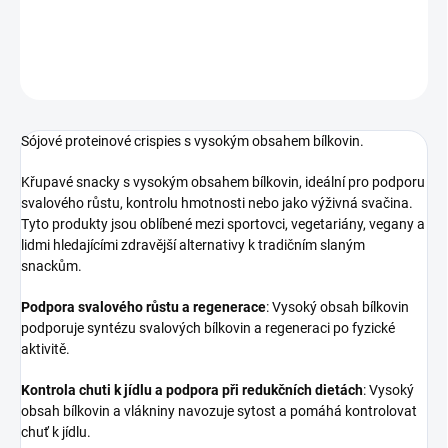
DETAILNÍ INFORMACE
ZEPTAT SE
Sójové proteinové crispies s vysokým obsahem bílkovin.
Křupavé snacky s vysokým obsahem bílkovin, ideální pro podporu
svalového růstu, kontrolu hmotnosti nebo jako výživná svačina.
Tyto produkty jsou oblíbené mezi sportovci, vegetariány, vegany a
lidmi hledajícími zdravější alternativy k tradičním slaným
snackům.
Podpora svalového růstu a regenerace
: Vysoký obsah bílkovin
podporuje syntézu svalových bílkovin a regeneraci po fyzické
aktivitě.
Kontrola chuti k jídlu a podpora při redukčních dietách
: Vysoký
obsah bílkovin a vlákniny navozuje sytost a pomáhá kontrolovat
chuť k jídlu.