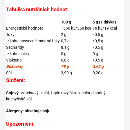
Tabulka nutričních hodnot:
100 g
5 g (1 dávka)
Energetická hodnota
1560 kJ/368 kcal
78 kJ/19 kcal
Tuky
2 g
<0,5 g
-z toho nasycené mastné tuky
0,7 g
<0,5 g
Sacharidy
8,1 g
<0,5 g
-z toho cukry
0 g
0 g
Vláknina
0,8 g
<0,5 g
Bílkoviny
79 g
3,95 g
Sůl
3,90 g
0,20 g
Složení:
Sójový
proteinový izolát, tapiokový škrob, chlorid sodný -
kuchyňská sůl
Alergeny: obsahuje sóju
Upozornění: