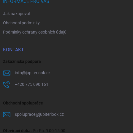
í
INFORMACE PRO VÁS
Jak nakupovat
Obchodní podmínky
Podmínky ochrany osobních údajů
KONTAKT
Zákaznická podpora
info
@
jupiterlook.cz
+420 775 090 161
Obchodní spolupráce
spoluprace
@
jupiterlook.cz
Otevírací doba:
Po-Pá: 9:00-15:00