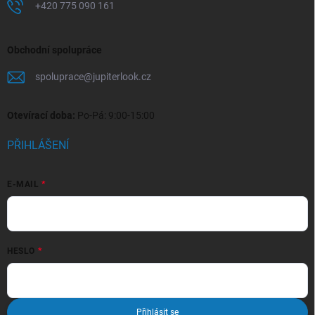
+420 775 090 161
Obchodní spolupráce
spoluprace
@
jupiterlook.cz
Otevírací doba:
Po-Pá: 9:00-15:00
PŘIHLÁŠENÍ
E-MAIL
HESLO
Přihlásit se