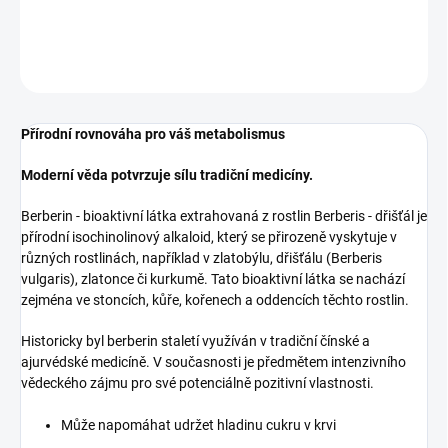
DETAILNÍ INFORMACE
ZEPTAT SE
Přírodní rovnováha pro váš metabolismus
Moderní věda potvrzuje sílu tradiční medicíny.
Berberin - bioaktivní látka extrahovaná z rostlin Berberis - dřišťál je
přírodní isochinolinový alkaloid, který se přirozeně vyskytuje v
různých rostlinách, například v zlatobýlu, dřišťálu (Berberis
vulgaris), zlatonce či kurkumě. Tato bioaktivní látka se nachází
zejména ve stoncích, kůře, kořenech a oddencích těchto rostlin.
Historicky byl berberin staletí využíván v tradiční čínské a
ajurvédské medicíně. V současnosti je předmětem intenzivního
vědeckého zájmu pro své potenciálně pozitivní vlastnosti.
Může napomáhat udržet hladinu cukru v krvi