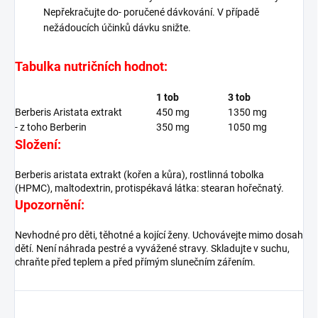
Nepřekračujte do- poručené dávkování. V případě
nežádoucích účinků dávku snižte.
Tabulka nutričních hodnot:
1 tob
3 tob
Berberis Aristata extrakt
450 mg
1350 mg
- z toho Berberin
350 mg
1050 mg
Složení:
Berberis aristata extrakt (kořen a kůra), rostlinná tobolka
(HPMC), maltodextrin, protispékavá látka: stearan hořečnatý.
Upozornění:
Nevhodné pro děti, těhotné a kojící ženy. Uchovávejte mimo dosah
dětí. Není náhrada pestré a vyvážené stravy. Skladujte v suchu,
chraňte před teplem a před přímým slunečním zářením.