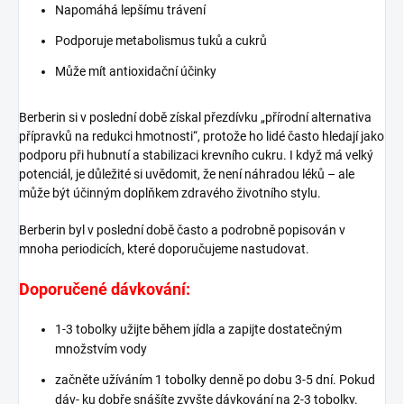
Napomáhá lepšímu trávení
Podporuje metabolismus tuků a cukrů
Může mít antioxidační účinky
Berberin si v poslední době získal přezdívku „přírodní alternativa
přípravků na redukci hmotnosti“, protože ho lidé často hledají jako
podporu při hubnutí a stabilizaci krevního cukru. I když má velký
potenciál, je důležité si uvědomit, že není náhradou léků – ale
může být účinným doplňkem zdravého životního stylu.
Berberin byl v poslední době často a podrobně popisován v
mnoha periodicích, které doporučujeme nastudovat.
Doporučené dávkování:
1-3 tobolky užijte během jídla a zapijte dostatečným
množstvím vody
začněte užíváním 1 tobolky denně po dobu 3-5 dní. Pokud
dáv- ku dobře snášíte zvyšte dávkování na 2-3 tobolky.