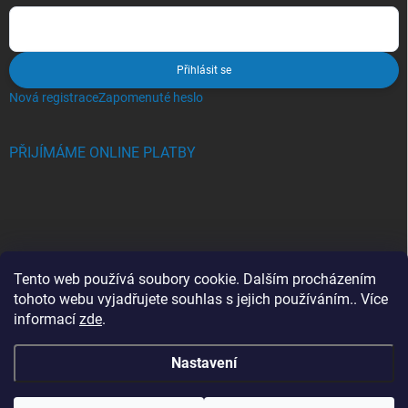
Přihlásit se
Nová registrace
Zapomenuté heslo
PŘIJÍMÁME ONLINE PLATBY
BLOG
Tento web používá soubory cookie. Dalším procházením
tohoto webu vyjadřujete souhlas s jejich používáním.. Více
Crocs, proč se svět zamiloval do těchto bot a proč je MUSÍTE mít
informací
zde
.
také?
Nastavení