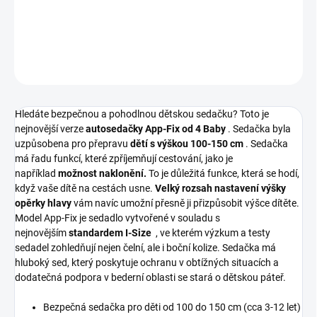
Kvalitní autosedačka pro děti od 100 - 150cm.
DETAILNÍ INFORMACE
ZEPTAT SE
Hledáte bezpečnou a pohodlnou dětskou sedačku? Toto je
nejnovější verze
autosedačky App-Fix od 4 Baby
. Sedačka byla
uzpůsobena pro přepravu
dětí s výškou 100-150 cm
. Sedačka
má řadu funkcí, které zpříjemňují cestování, jako je
například
možnost naklonění.
To je důležitá funkce, která se hodí,
když vaše dítě na cestách usne.
Velký rozsah nastavení výšky
opěrky hlavy
vám navíc umožní přesně ji přizpůsobit výšce dítěte.
Model App-Fix je sedadlo vytvořené v souladu s
nejnovějším
standardem I-Size
, ve kterém výzkum a testy
sedadel zohledňují nejen čelní, ale i boční kolize. Sedačka má
hluboký sed, který poskytuje ochranu v obtížných situacích a
dodatečná podpora v bederní oblasti se stará o dětskou páteř.
Bezpečná sedačka pro děti od 100 do 150 cm (cca 3-12 let)