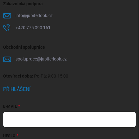
Zákaznická podpora
info
@
jupiterlook.cz
+420 775 090 161
Obchodní spolupráce
spoluprace
@
jupiterlook.cz
Otevírací doba:
Po-Pá: 9:00-15:00
PŘIHLÁŠENÍ
E-MAIL
HESLO