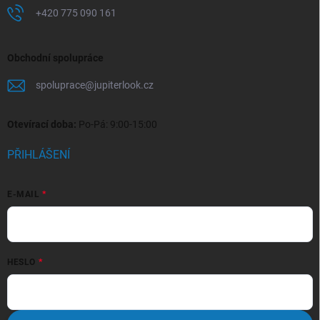
+420 775 090 161
Obchodní spolupráce
spoluprace
@
jupiterlook.cz
Otevírací doba:
Po-Pá: 9:00-15:00
PŘIHLÁŠENÍ
E-MAIL
HESLO