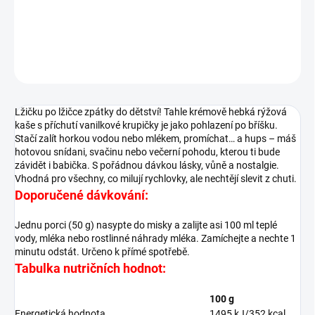
Rýžová kaše s vanilkovou krupičkou.
DETAILNÍ INFORMACE
ZEPTAT SE
Lžičku po lžičce zpátky do dětství! Tahle krémově hebká rýžová
kaše s příchutí vanilkové krupičky je jako pohlazení po bříšku.
Stačí zalít horkou vodou nebo mlékem, promíchat… a hups – máš
hotovou snídani, svačinu nebo večerní pohodu, kterou ti bude
závidět i babička. S pořádnou dávkou lásky, vůně a nostalgie.
Vhodná pro všechny, co milují rychlovky, ale nechtějí slevit z chuti.
Doporučené dávkování:
Jednu porci (50 g) nasypte do misky a zalijte asi 100 ml teplé
vody, mléka nebo rostlinné náhrady mléka. Zamíchejte a nechte 1
minutu odstát. Určeno k přímé spotřebě.
Tabulka nutričních hodnot:
100 g
Energetická hodnota
1495 kJ/352 kcal