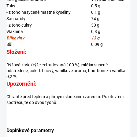
Tuky
0,5 g
- z toho nasycené mastné kyseliny
0,1 g
Sacharidy
74 g
- z toho cukry
30 g
Vláknina
0,8 g
Bílkoviny
13 g
Sůl
0,09 g
Složení:
Rýžová kaše (rýže extrudovaná 100 %),
mléko
sušené
odstředěné, cukr třtinový, vanilkové aroma, bourbonská vanilka
0,2 %.
Upozornění:
Chraňte před teplem a přímým slunečním zářením. Po otevření
spotřebujte do dvou týdnů.
Doplňkové parametry