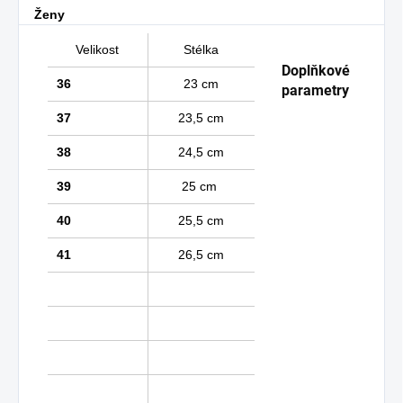
Ženy
Velikost
Stélka
Doplňkové
36
23 cm
parametry
37
23,5 cm
38
24,5 cm
39
25 cm
40
25,5 cm
41
26,5 cm