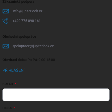
Zákaznická podpora
info
@
jupiterlook.cz
+420 775 090 161
Obchodní spolupráce
spoluprace
@
jupiterlook.cz
Otevírací doba:
Po-Pá: 9:00-15:00
PŘIHLÁŠENÍ
E-MAIL
HESLO