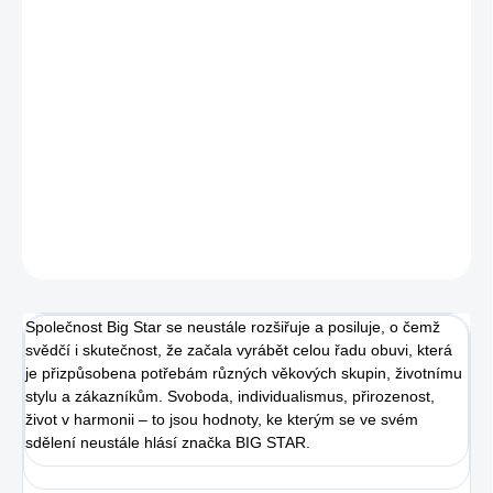
MŮŽEME DORUČIT DO:
ZVOLTE VARIANTU
−
+
Přidat do košíku
Dámské tenisky od značky Big Star s vysokou podešví.
DETAILNÍ INFORMACE
ZEPTAT SE
Společnost Big Star se neustále rozšiřuje a posiluje, o čemž
svědčí i skutečnost, že začala vyrábět celou řadu obuvi, která
je přizpůsobena potřebám různých věkových skupin, životnímu
stylu a zákazníkům. Svoboda, individualismus, přirozenost,
život v harmonii – to jsou hodnoty, ke kterým se ve svém
sdělení neustále hlásí značka BIG STAR.