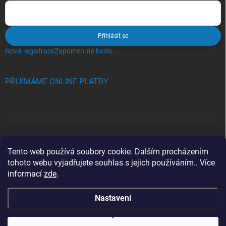
Přihlásit se
Nová registrace
Zapomenuté heslo
PŘIJÍMÁME ONLINE PLATBY
BLOG
Tento web používá soubory cookie. Dalším procházením
tohoto webu vyjadřujete souhlas s jejich používáním.. Více
Crocs, proč se svět zamiloval do těchto bot a proč je MUSÍTE mít
informací
zde
.
také?
Nastavení