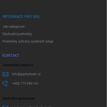
p
a
t
í
INFORMACE PRO VÁS
Jak nakupovat
Obchodní podmínky
Podmínky ochrany osobních údajů
KONTAKT
Zákaznická podpora
info
@
jupiterlook.cz
+420 775 090 161
Obchodní spolupráce