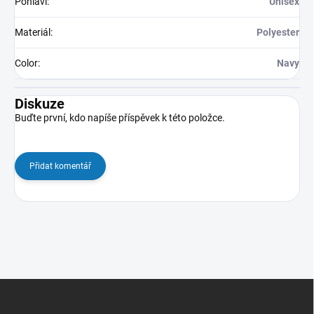
Pohlaví
:
Unisex
Materiál
:
Polyester
Color
:
Navy
Diskuze
Buďte první, kdo napíše příspěvek k této položce.
Přidat komentář
Z
á