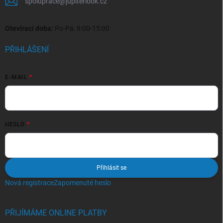
spoluprace
@
jupiterlook.cz
Otevírací doba:
Po-Pá: 9:00-15:00
PŘIHLÁŠENÍ
E-MAIL
HESLO
Přihlásit se
Nová registrace
Zapomenuté heslo
PŘIJÍMÁME ONLINE PLATBY