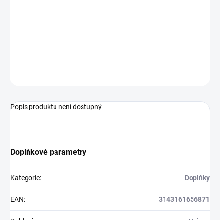
DORUČIT DO:
17.8.2026
−
+
Přidat do košíku
ZEPTAT SE
Popis produktu není dostupný
Doplňkové parametry
Kategorie
:
Doplňky
EAN
:
3143161656871