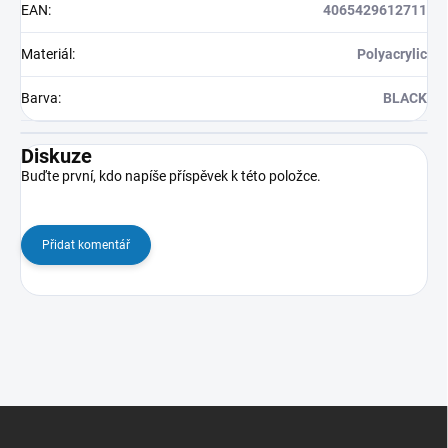
EAN
:
4065429612711
Materiál
:
Polyacrylic
Barva
:
BLACK
Diskuze
Buďte první, kdo napíše příspěvek k této položce.
Přidat komentář
Z
á