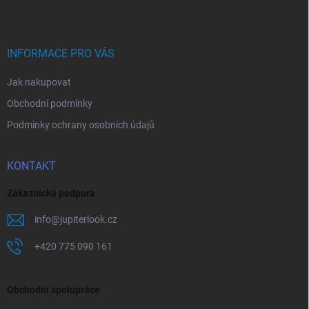
p
a
t
í
INFORMACE PRO VÁS
Jak nakupovat
Obchodní podmínky
Podmínky ochrany osobních údajů
KONTAKT
Zákaznická podpora
info
@
jupiterlook.cz
+420 775 090 161
Obchodní spolupráce