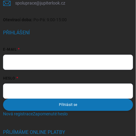
spoluprace
@
jupiterlook.cz
Otevírací doba:
Po-Pá: 9:00-15:00
PŘIHLÁŠENÍ
E-MAIL
HESLO
Přihlásit se
Nová registrace
Zapomenuté heslo
PŘIJÍMÁME ONLINE PLATBY