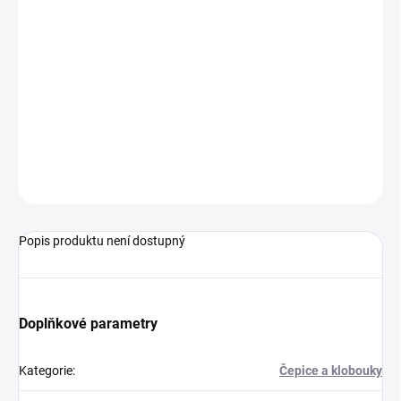
MŮŽEME
DORUČIT DO:
7.8.2026
−
+
Přidat do košíku
Čepice od značky adidas.
ZEPTAT SE
Popis produktu není dostupný
Doplňkové parametry
Kategorie
:
Čepice a klobouky