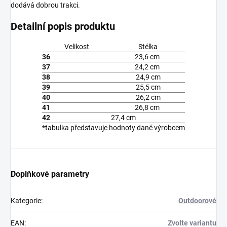
dodává dobrou trakci.
Detailní popis produktu
Velikost
Stélka
36
23,6 cm
37
24,2 cm
38
24,9 cm
39
25,5 cm
40
26,2 cm
41
26,8 cm
42
27,4 cm
*tabulka představuje hodnoty dané výrobcem
Doplňkové parametry
Kategorie
:
Outdoorové
EAN
:
Zvolte variantu