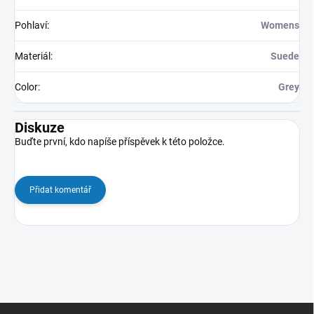
Pohlaví
:
Womens
Materiál
:
Suede
Color
:
Grey
Diskuze
Buďte první, kdo napíše příspěvek k této položce.
Přidat komentář
Z