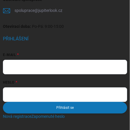
spoluprace
@
jupiterlook.cz
Otevírací doba:
Po-Pá: 9:00-15:00
PŘIHLÁŠENÍ
E-MAIL
HESLO
Přihlásit se
Nová registrace
Zapomenuté heslo