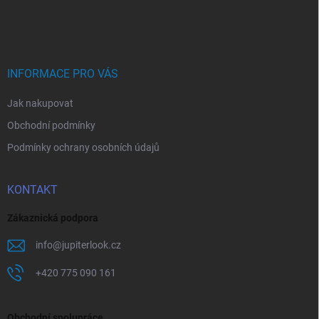
á
p
a
t
í
INFORMACE PRO VÁS
Jak nakupovat
Obchodní podmínky
Podmínky ochrany osobních údajů
KONTAKT
Zákaznická podpora
info
@
jupiterlook.cz
+420 775 090 161
Obchodní spolupráce