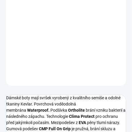
VARIANTA
MŮŽEME DORUČIT DO:
ZVOLTE VARIANTU
−
+
Přidat do košíku
Dámské outdoorové boty od značky CMP.
DETAILNÍ INFORMACE
ZEPTAT SE
Dámské boty mají svršek vyrobený z kvalitního semiše a odolné
tkaniny Kevlar. Povrchová voděodolná
membrána
Waterproof.
Podšívka
Ortholite
brání vzniku bakterií a
následného zápachu. Technologie
Clima Protect
pro ochranu
před jakýmkoli počasím. Mezipodešev z
EVA
pěny tlumí nárazy.
Gumová podešev
CMP Full On Grip
je pružná, brání skluzu a