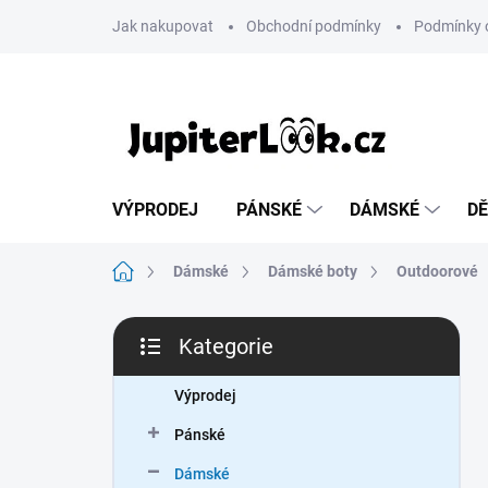
Přejít
Jak nakupovat
Obchodní podmínky
Podmínky 
na
obsah
VÝPRODEJ
PÁNSKÉ
DÁMSKÉ
DĚ
Domů
Dámské
Dámské boty
Outdoorové
P
Kategorie
o
Přeskočit
s
kategorie
t
Výprodej
r
Pánské
a
n
Dámské