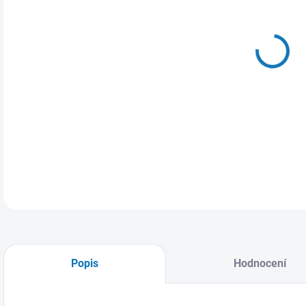
MŮŽ
Dáms
DETA
Popis
Hodnocení