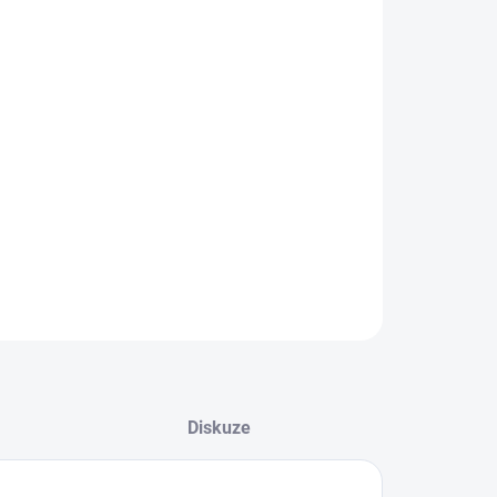
EME DORUČIT DO:
ZVOLTE VARIANTU
−
+
Přidat do košíku
ké outdoorové boty od značky CMP.
ILNÍ INFORMACE
ZEPTAT SE
Diskuze