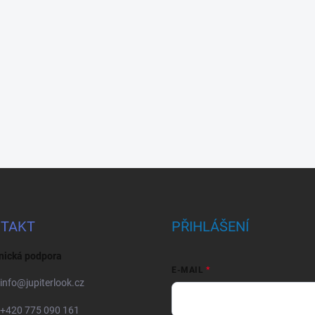
TAKT
PŘIHLÁŠENÍ
nická podpora
E-MAIL
info
@
jupiterlook.cz
+420 775 090 161