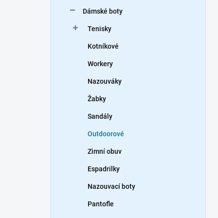
n
Dámské boty
í
p
Tenisky
a
n
Kotníkové
e
Workery
l
Nazouváky
Žabky
Sandály
Outdoorové
Zimní obuv
Espadrilky
Nazouvací boty
Pantofle