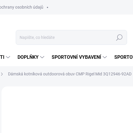
ochrany osobních údajů
Hledat
TI
DOPLŇKY
SPORTOVNÍ VYBAVENÍ
SPORTO
Dámská kotníková outdoorová obuv CMP Rigel Mid 3Q12946-92AD
Neohodnoceno
Podrobnosti hodnocení
ZNAČKA:
CMP
2 
Měr
ZVO
cena
VAR