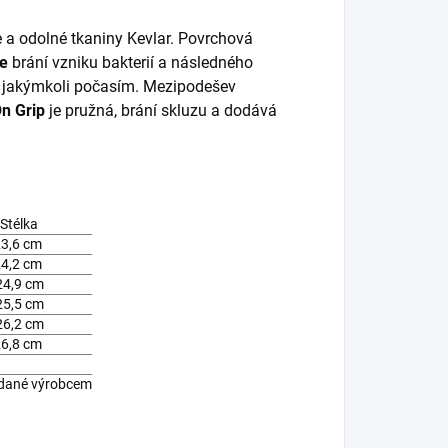
 a odolné tkaniny Kevlar. Povrchová
te
brání vzniku bakterií a následného
 jakýmkoli počasím. Mezipodešev
On Grip
je pružná, brání skluzu a dodává
Stélka
23,6 cm
24,2 cm
24,9 cm
25,5 cm
26,2 cm
26,8 cm
 dané výrobcem