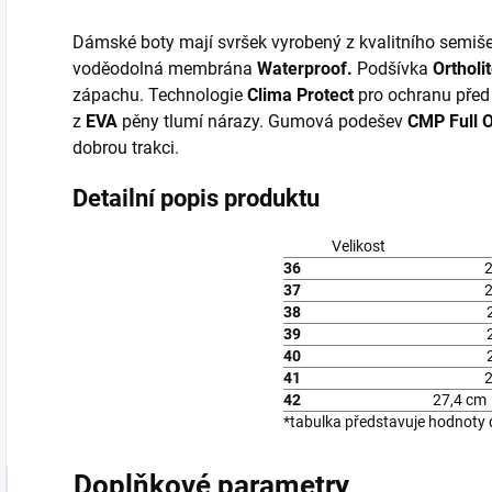
Dámské boty mají svršek vyrobený z kvalitního semiše
voděodolná membrána
Waterproof.
Podšívka
Ortholi
zápachu. Technologie
Clima Protect
pro ochranu před
z
EVA
pěny tlumí nárazy. Gumová podešev
CMP Full 
dobrou trakci.
Detailní popis produktu
Velikost
36
37
38
39
40
41
42
27,4 cm
*tabulka představuje hodnoty
Doplňkové parametry