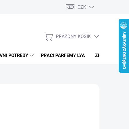
CZK
PRÁZDNÝ KOŠÍK
NÁKUPNÍ
KOŠÍK
VNÍ POTŘEBY
PRACÍ PARFÉMY LYA
ZNAČKY
290 Kč
ná
LTE VARIANTU
:
IANTA