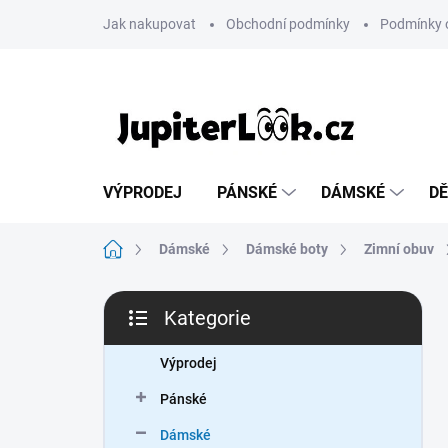
Přejít
Jak nakupovat
Obchodní podmínky
Podmínky 
na
obsah
VÝPRODEJ
PÁNSKÉ
DÁMSKÉ
DĚ
Domů
Dámské
Dámské boty
Zimní obuv
P
Kategorie
o
Přeskočit
s
kategorie
t
Výprodej
r
Pánské
a
n
Dámské