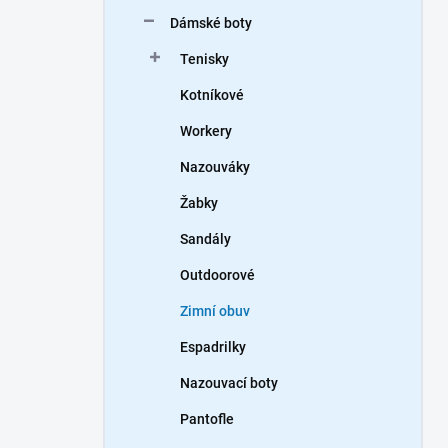
n
Dámské boty
í
p
Tenisky
a
n
Kotníkové
e
Workery
l
Nazouváky
Žabky
Sandály
Outdoorové
Zimní obuv
Espadrilky
Nazouvací boty
Pantofle