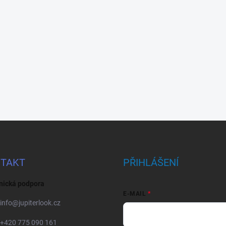
TAKT
PŘIHLÁŠENÍ
nická podpora
E-MAIL
info
@
jupiterlook.cz
+420 775 090 161