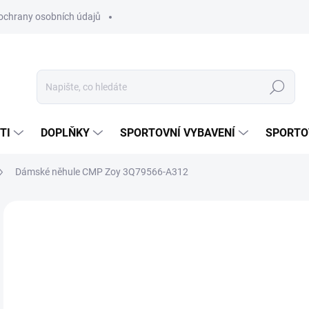
ochrany osobních údajů
Hledat
TI
DOPLŇKY
SPORTOVNÍ VYBAVENÍ
SPORTO
Dámské něhule CMP Zoy 3Q79566-A312
Neohodnoceno
Podrobnosti hodnocení
ZNAČKA:
CMP
1 
Měr
ZVO
cena
VAR