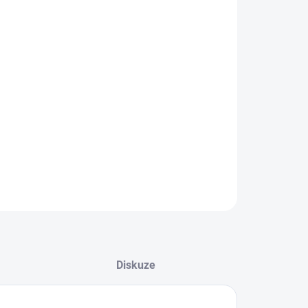
EME DORUČIT DO:
LTE VARIANTU
−
+
Přidat do košíku
ZEPTAT SE
Diskuze