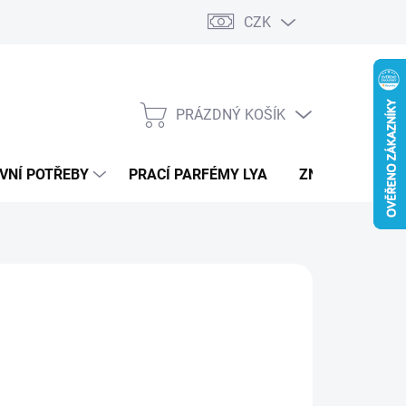
CZK
PRÁZDNÝ KOŠÍK
NÁKUPNÍ
KOŠÍK
VNÍ POTŘEBY
PRACÍ PARFÉMY LYA
ZNAČKY
890 Kč
ná
LTE VARIANTU
:
IANTA