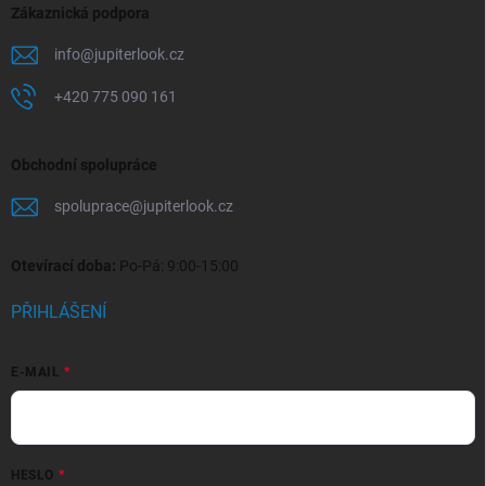
Zákaznická podpora
info
@
jupiterlook.cz
+420 775 090 161
Obchodní spolupráce
spoluprace
@
jupiterlook.cz
Otevírací doba:
Po-Pá: 9:00-15:00
PŘIHLÁŠENÍ
E-MAIL
HESLO