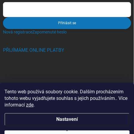
Přihlásit se
Nová registrace
Zapomenuté heslo
PŘIJÍMÁME ONLINE PLATBY
BLOG
Tento web používá soubory cookie. Dalším procházením
tohoto webu vyjadřujete souhlas s jejich používáním.. Více
Crocs, proč se svět zamiloval do těchto bot a proč je MUSÍTE mít
informací
zde
.
také?
Nastavení