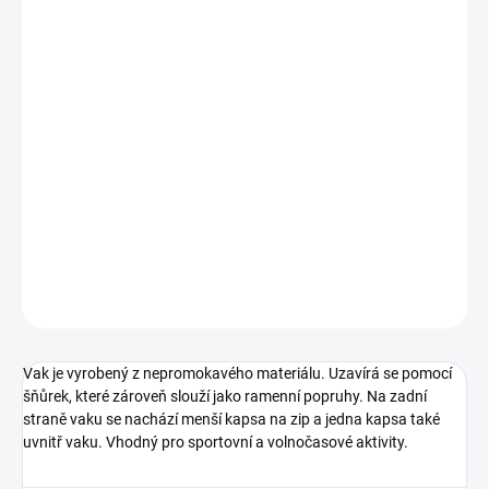
MŮŽEME
DORUČIT DO:
17.8.2026
−
+
Přidat do košíku
Sportovní vak od známé značky Converse.
DETAILNÍ INFORMACE
ZEPTAT SE
Vak je vyrobený z nepromokavého materiálu. Uzavírá se pomocí
šňůrek, které zároveň slouží jako ramenní popruhy. Na zadní
straně vaku se nachází menší kapsa na zip a jedna kapsa také
uvnitř vaku. Vhodný pro sportovní a volnočasové aktivity.