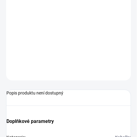
MŮŽEME
DORUČIT DO:
17.8.2026
−
+
Přidat do košíku
Malá taška přes rameno od značky Converse.
ZEPTAT SE
Popis produktu není dostupný
Doplňkové parametry