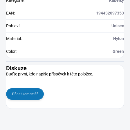
Kategorie
:
Kabelky
EAN
:
194432097353
Pohlaví
:
Unisex
Materiál
:
Nylon
Color
:
Green
Diskuze
Buďte první, kdo napíše příspěvek k této položce.
Přidat komentář