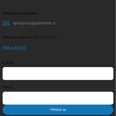
Obchodní spolupráce
spoluprace
@
jupiterlook.cz
Otevírací doba:
Po-Pá: 9:00-15:00
PŘIHLÁŠENÍ
E-MAIL
HESLO
Přihlásit se