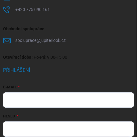
+420 775 090 161
Obchodní spolupráce
spoluprace
@
jupiterlook.cz
Otevírací doba:
Po-Pá: 9:00-15:00
PŘIHLÁŠENÍ
E-MAIL
HESLO