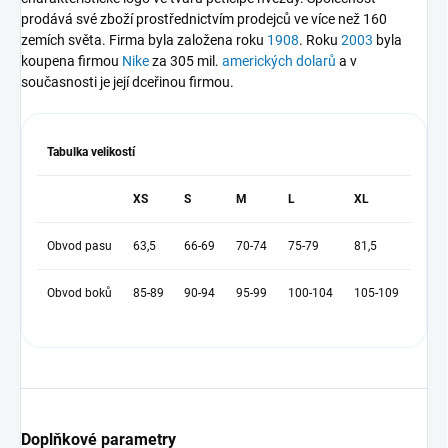
prodává své zboží prostřednictvím prodejců ve více než 160
zemích světa. Firma byla založena roku
1908
. Roku
2003
byla
koupena firmou
Nike
za 305 mil.
amerických dolarů
a v
současnosti je její dceřinou firmou.
Tabulka velikostí
XS
S
M
L
XL
Obvod pasu
63,5
66-69
70-74
75-79
81,5
Obvod boků
85-89
90-94
95-99
100-104
105-109
Doplňkové parametry