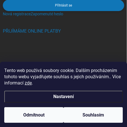
Přihlásit se
Nová registrace
Zapomenuté heslo
PŘIJÍMÁME ONLINE PLATBY
BLOG
Tento web používá soubory cookie. Dalším procházením
tohoto webu vyjadřujete souhlas s jejich používáním.. Více
Crocs, proč se svět zamiloval do těchto bot a proč je MUSÍTE mít
informací
zde
.
také?
Nastavení
Copyright 2026
Jupiterlook.cz
. Všechna práva vyhrazena.
Odmítnout
Souhlasím
Vytvořil Shoptet