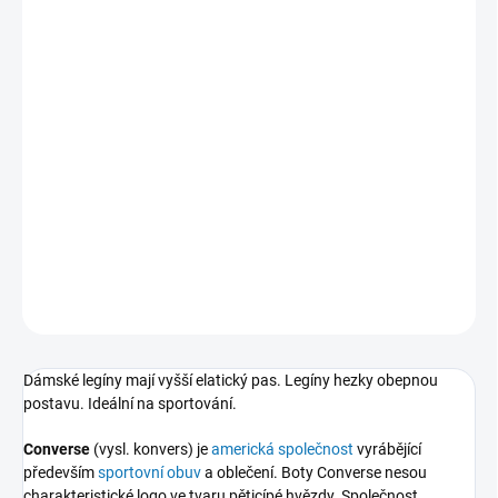
MŮŽEME
DORUČIT DO:
17.8.2026
−
+
Přidat do košíku
Dámské legíny od značky Converse.
DETAILNÍ INFORMACE
ZEPTAT SE
Dámské legíny mají vyšší elatický pas. Legíny hezky obepnou
postavu. Ideální na sportování.
Converse
(vysl. konvers) je
americká
společnost
vyrábějící
především
sportovní
obuv
a oblečení. Boty Converse nesou
charakteristické logo ve tvaru pěticípé hvězdy. Společnost