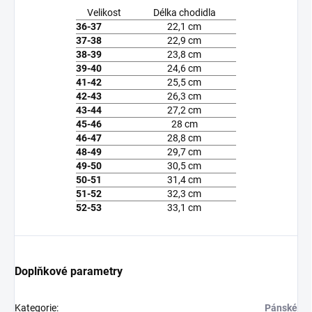
Velikost
Délka chodidla
36-37
22,1 cm
37-38
22,9 cm
38-39
23,8 cm
39-40
24,6 cm
41-42
25,5 cm
42-43
26,3 cm
43-44
27,2 cm
45-46
28 cm
46-47
28,8 cm
48-49
29,7 cm
49-50
30,5 cm
50-51
31,4 cm
51-52
32,3 cm
52-53
33,1 cm
Doplňkové parametry
Kategorie
:
Pánské