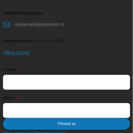
Obchodní spolupráce
spoluprace
@
jupiterlook.cz
Otevírací doba:
Po-Pá: 9:00-15:00
PŘIHLÁŠENÍ
E-MAIL
HESLO
Přihlásit se
Nová registrace
Zapomenuté heslo