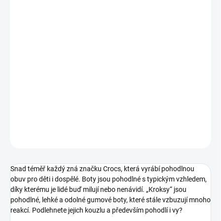
MŮŽEME
DORUČIT DO:
13.8.2026
−
+
Přidat do košíku
Pohodlné nazouváky od značky Crocs.
DETAILNÍ INFORMACE
ZEPTAT SE
Snad téměř každý zná značku Crocs, která vyrábí pohodlnou
obuv pro děti i dospělé. Boty jsou pohodlné s typickým vzhledem,
díky kterému je lidé buď milují nebo nenávidí. „Kroksy“ jsou
pohodlné, lehké a odolné gumové boty, které stále vzbuzují mnoho
reakcí. Podlehnete jejich kouzlu a především pohodlí i vy?